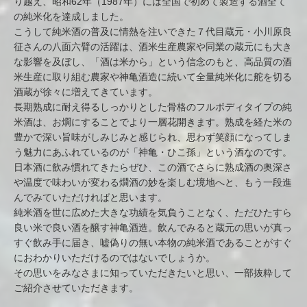
り越え、昭和62年（1987年）には全国で初めて製造する酒全て
の純米化を達成しました。
こうして純米酒の普及に情熱を注いできた７代目蔵元・小川原良
征さんの八面六臂の活躍は、酒米生産農家や同業の蔵元にも大き
な影響を及ぼし、「酒は米から」という信念のもと、高品質の酒
米生産に取り組む農家や神亀酒造に続いて全量純米化に舵を切る
酒蔵が徐々に増えてきています。
長期熟成に耐え得るしっかりとした骨格のフルボディタイプの純
米酒は、お燗にすることでより一層花開きます。熟成を経た米の
豊かで深い旨味がしみじみと感じられ、思わず笑顔になってしま
う魅力にあふれているのが「神亀・ひこ孫」という酒なのです。
日本酒に飲み慣れてきたらぜひ、この酒でさらに熟成酒の奥深さ
や温度で味わいが変わる燗酒の妙を楽しむ境地へと、もう一段進
んでみていただければと思います。
純米酒を世に広めた大きな功績を気負うことなく、ただひたすら
良い米で良い酒を醸す神亀酒造。飲んでみると蔵元の思いが真っ
すぐ飲み手に届き、嘘偽りの無い本物の純米酒であることがすぐ
におわかりいただけるのではないでしょうか。
その思いをみなさまに知っていただきたいと思い、一部抜粋して
ご紹介させていただきます。