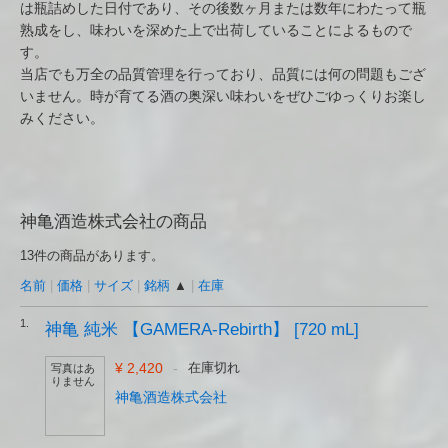
は瓶詰めした日付であり、その後数ヶ月または数年にわたって瓶
熟成をし、味わいを深めた上で出荷していることによるもので
す。
当店でも万全の品質管理を行っており、品質には何の問題もござ
いません。時が育てる酒の奥深い味わいをぜひごゆっくりお楽し
みください。
神亀酒造株式会社の商品
13件の商品があります。
名前
|
価格
|
サイズ
|
銘柄
▲
|
在庫
1.
神亀 純米 【GAMERA-Rebirth】 [720 mL]
¥ 2,420
-
在庫切れ
写真はあ
りません
神亀酒造株式会社