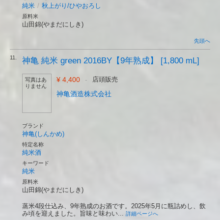
純米
/
秋上がり/ひやおろし
原料米
山田錦(やまだにしき)
先頭へ
11.
神亀 純米 green 2016BY【9年熟成】 [1,800 mL]
¥ 4,400
-
店頭販売
写真はあ
りません
神亀酒造株式会社
ブランド
神亀(しんかめ)
特定名称
純米酒
キーワード
純米
原料米
山田錦(やまだにしき)
蒸米4段仕込み、9年熟成のお酒です。2025年5月に瓶詰めし、飲
み頃を迎えました。旨味と味わい...
詳細ページへ