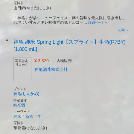
原料米
山田錦(やまだにしき)
「神亀」が放つニューフェイス、麹の旨味を最大限に引き出し、
心地よい甘みとキレ味抜群の低アルコー...
詳細ページへ
先頭へ
4.
神亀 純米 Spring Light【スプライト】生酒(R7BY)
[1,800 mL]
¥ 3,520
-
店頭販売
写真はあ
りません
神亀酒造株式会社
ブランド
神亀(しんかめ)
特定名称
純米酒
キーワード
純米
/
新酒
/
生
原料米
華吹雪(はなふぶき)