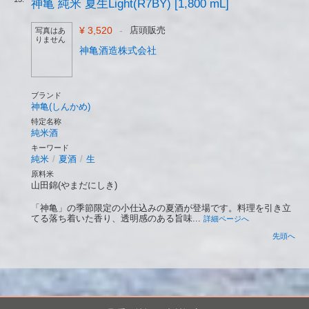
神亀 純米 夏生Light(R7BY) [1,800 mL]
¥ 3,520
-
店頭販売
写真はあ
りません
神亀酒造株式会社
ブランド
神亀(しんかめ)
特定名称
純米酒
キーワード
純米
/
夏酒
/
生
原料米
山田錦(やまだにしき)
「神亀」の季節限定の小仕込みの夏酒が登場です。料理を引き立
てる落ち着いた香り、透明感のある旨味...
詳細ページへ
先頭へ