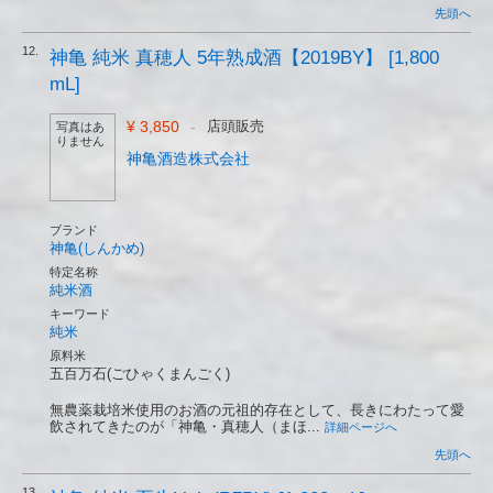
先頭へ
12.
神亀 純米 真穂人 5年熟成酒【2019BY】 [1,800
mL]
¥ 3,850
-
店頭販売
写真はあ
りません
神亀酒造株式会社
ブランド
神亀(しんかめ)
特定名称
純米酒
キーワード
純米
原料米
五百万石(ごひゃくまんごく)
無農薬栽培米使用のお酒の元祖的存在として、長きにわたって愛
飲されてきたのが「神亀・真穂人（まほ...
詳細ページへ
先頭へ
13.