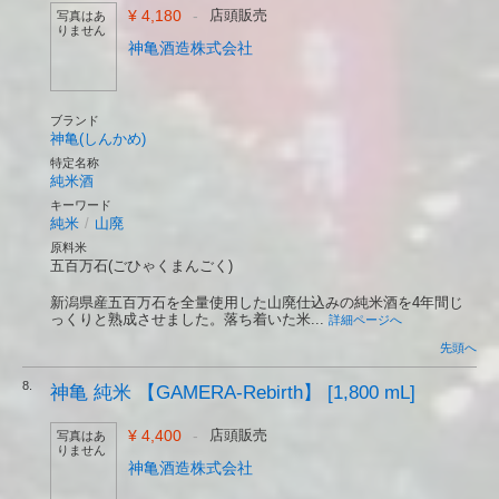
¥ 4,180
-
店頭販売
写真はあ
りません
神亀酒造株式会社
ブランド
神亀(しんかめ)
特定名称
純米酒
キーワード
純米
/
山廃
原料米
五百万石(ごひゃくまんごく)
新潟県産五百万石を全量使用した山廃仕込みの純米酒を4年間じ
っくりと熟成させました。落ち着いた米...
詳細ページへ
先頭へ
8.
神亀 純米 【GAMERA-Rebirth】 [1,800 mL]
¥ 4,400
-
店頭販売
写真はあ
りません
神亀酒造株式会社