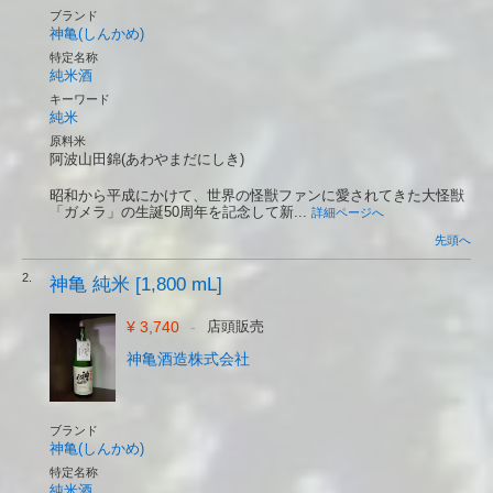
ブランド
神亀(しんかめ)
特定名称
純米酒
キーワード
純米
原料米
阿波山田錦(あわやまだにしき)
昭和から平成にかけて、世界の怪獣ファンに愛されてきた大怪獣
「ガメラ」の生誕50周年を記念して新...
詳細ページへ
先頭へ
2.
神亀 純米 [1,800 mL]
¥ 3,740
-
店頭販売
神亀酒造株式会社
ブランド
神亀(しんかめ)
特定名称
純米酒