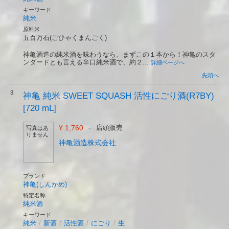
キーワード
純米
原料米
五百万石(ごひゃくまんごく)
神亀酒造の純米酒を味わうなら、まずこの１本から！神亀のスタ
ンダードとも言える辛口純米酒で、約２...
詳細ページへ
先頭へ
3.
神亀 純米 SWEET SQUASH 活性にごり酒(R7BY)
[720 mL]
¥ 1,760
-
店頭販売
写真はあ
りません
神亀酒造株式会社
ブランド
神亀(しんかめ)
特定名称
純米酒
キーワード
純米
/
新酒
/
活性酒
/
にごり
/
生