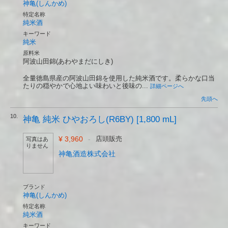
神亀(しんかめ)
特定名称
純米酒
キーワード
純米
原料米
阿波山田錦(あわやまだにしき)
全量徳島県産の阿波山田錦を使用した純米酒です。柔らかな口当
たりの穏やかで心地よい味わいと後味の...
詳細ページへ
先頭へ
10.
神亀 純米 ひやおろし(R6BY) [1,800 mL]
¥ 3,960
-
店頭販売
写真はあ
りません
神亀酒造株式会社
ブランド
神亀(しんかめ)
特定名称
純米酒
キーワード