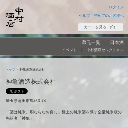
ログイン
|
ヘルプ
初めてのお客様へ
カートを見る
（0）
蔵元一覧
|
日本酒
|
イベント
中村酒店セレクション
トップ
>
神亀酒造株式会社
神亀酒造株式会社
埼玉県蓮田市馬込3-74
「酒は純米、燗ならなお良し」極上の純米酒を醸す全量純米蔵の
先駆者「神亀」