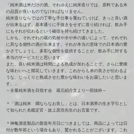
「純米酒は米だけの酒。それゆえに純米造りでは、原料である米
の品質が良いものでなければなりません。
純米造りならではの丁寧な手仕事を重ねていけば、きっと良い酒
が出来るはず。基本通りに手抜きをせずに造り続ければ、飲み手
にもそれが伝わるという確信を持ち続けてきました。
しかも、それぞれの蔵の気候や水や米の違いによって、それぞれ
に異なる個性の酒が出来ます。それが本当の意味での日本酒の豊
かさでしょうし、多彩な個性を提供することが、飲み手に対する
本当のサービスだと思います。
また、良い純米酒は時間による熟成が加わることで、さらに豊穣
な味わいへと開花していきます。これからも米の良さが伝わるよ
うな、じっくりと熟成させた豊かな味わいをお届したいと思いま
す。」
～全量純米酒を目指す会 蔵元紹介文より一部抜粋～
＊「酒は純米 燗ならなお良し」とは、日本酒界の生き字引とし
て知られた名鑑定官・故上原浩先生のお言葉です。
＊神亀酒造製品の製造年月日につきましては、商品によっては日
付が数年前という場合もあり、驚かれることがございます。これ