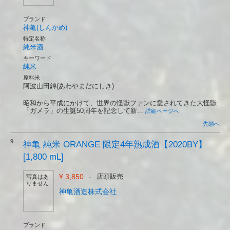
ブランド
神亀(しんかめ)
特定名称
純米酒
キーワード
純米
原料米
阿波山田錦(あわやまだにしき)
昭和から平成にかけて、世界の怪獣ファンに愛されてきた大怪獣
「ガメラ」の生誕50周年を記念して新...
詳細ページへ
先頭へ
9.
神亀 純米 ORANGE 限定4年熟成酒【2020BY】
[1,800 mL]
¥ 3,850
-
店頭販売
写真はあ
りません
神亀酒造株式会社
ブランド