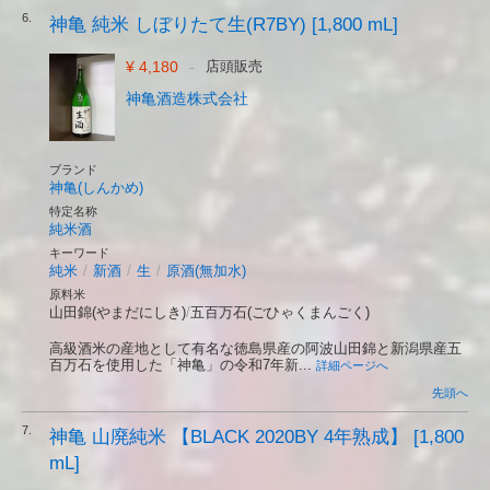
6.
神亀 純米 しぼりたて生(R7BY) [1,800 mL]
¥ 4,180
-
店頭販売
神亀酒造株式会社
ブランド
神亀(しんかめ)
特定名称
純米酒
キーワード
純米
/
新酒
/
生
/
原酒(無加水)
原料米
山田錦(やまだにしき)
/
五百万石(ごひゃくまんごく)
高級酒米の産地として有名な徳島県産の阿波山田錦と新潟県産五
百万石を使用した「神亀」の令和7年新...
詳細ページへ
先頭へ
7.
神亀 山廃純米 【BLACK 2020BY 4年熟成】 [1,800
mL]