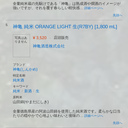
全量純米蔵の先駆けである「神亀」は熟成酒や燗酒のイメージが
強いですが、それを覆す春らしい軽快感...
詳細ページへ
先頭へ
5.
神亀 純米 ORANGE LIGHT 生(R7BY) [1,800 mL]
¥ 3,520
-
店頭販売
写真はあ
りません
神亀酒造株式会社
ブランド
神亀(しんかめ)
特定名称
純米酒
キーワード
純米
/
新酒
/
生
原料米
山田錦(やまだにしき)
全量徳島県産の阿波山田錦を使用した純米酒です。柔らかな口当
たりの穏やかで心地よい味わいと後味の...
詳細ページへ
先頭へ