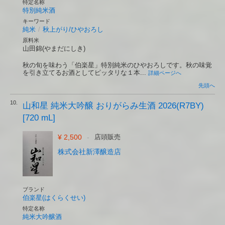
特定名称
特別純米酒
キーワード
純米
/
秋上がり/ひやおろし
原料米
山田錦(やまだにしき)
秋の旬を味わう「伯楽星」特別純米のひやおろしです。秋の味覚
を引き立てるお酒としてピッタリな１本...
詳細ページへ
先頭へ
10.
山和星 純米大吟醸 おりがらみ生酒 2026(R7BY)
[720 mL]
¥ 2,500
-
店頭販売
株式会社新澤醸造店
ブランド
伯楽星(はくらくせい)
特定名称
純米大吟醸酒