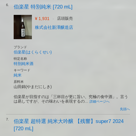
6.
伯楽星 特別純米 [720 mL]
¥ 1,931
-
店頭販売
株式会社新澤醸造店
ブランド
伯楽星(はくらくせい)
特定名称
特別純米酒
キーワード
純米
原料米
山田錦(やまだにしき)
伯楽星が目指すのは「三杯目が更に旨い、究極の食中酒」。言う
は易しですが、その味わいを表現するの...
詳細ページへ
先頭へ
7.
伯楽星 超特選 純米大吟醸 【残響】super7 2024
[720 mL]