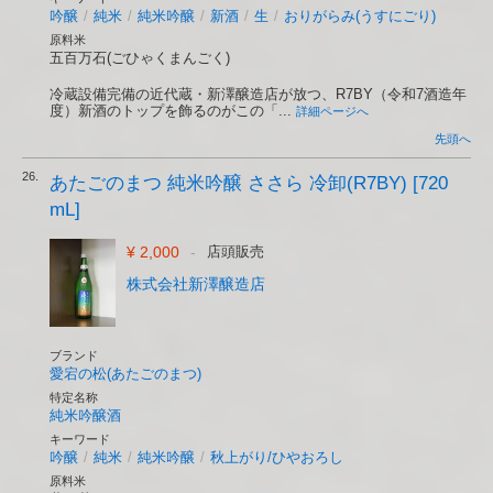
吟醸
/
純米
/
純米吟醸
/
新酒
/
生
/
おりがらみ(うすにごり)
原料米
五百万石(ごひゃくまんごく)
冷蔵設備完備の近代蔵・新澤醸造店が放つ、R7BY（令和7酒造年
度）新酒のトップを飾るのがこの「...
詳細ページへ
先頭へ
26.
あたごのまつ 純米吟醸 ささら 冷卸(R7BY) [720
mL]
¥ 2,000
-
店頭販売
株式会社新澤醸造店
ブランド
愛宕の松(あたごのまつ)
特定名称
純米吟醸酒
キーワード
吟醸
/
純米
/
純米吟醸
/
秋上がり/ひやおろし
原料米