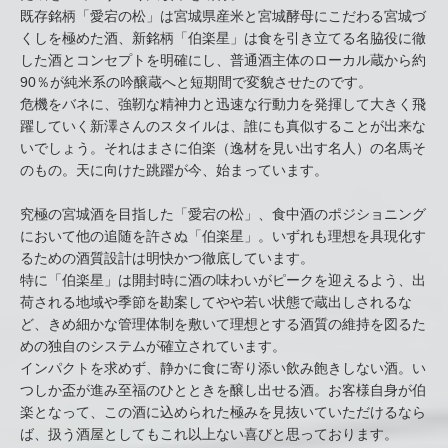
既存銘柄「愛宕の松」は宮城県産米と宮城酵母にこだわる宮城づ
くしを極めた酒、新銘柄「伯楽星」は食を引き立てる名脇役に徹
した酒とコンセプトを明確にし、普通酒主体のローカル蔵から約
90％が純米系の吟醸蔵へと短期間で変貌させたのです。
危機をバネに、強靭な精神力と迅速な行動力を発揮して大きく飛
躍していく新澤さんのスタイルは、誰にも真似することが出来な
いでしょう。それはまさに伯楽（逸材を見い出す名人）の名馬そ
のもの。天に向けた跳躍が今、始まっています。
究極の宮城酒を目指した「愛宕の松」、食中酒のポジショニング
において他の追随を許さぬ「伯楽星」。いずれも理想を具現化す
るための酒質設計は明快かつ徹底しています。
特に「伯楽星」は開封時に酒の味わいがピークを迎えるよう、出
荷される地域や季節を勘案してやや若い状態で蔵出しされるな
ど、きめ細かな管理体制を敷いて理想とする酒質の維持を図るた
めの独自のシステムが確立されています。
インパクトを求めず、静かに食に寄り添い飲み飽きしない酒。い
つしか盃が進み至福のひとときを醸し出せる酒。お客様自身が伯
楽となって、この酒に込められた極みを見抜いていただけるなら
ば、扱う酒屋としてもこれ以上ない喜びと思っております。