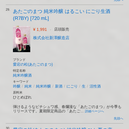
29.
あたごのまつ 純米吟醸 はるこい にごり生酒
(R7BY) [720 mL]
¥ 1,991
-
店頭販売
株式会社新澤醸造店
ブランド
愛宕の松(あたごのまつ)
特定名称
純米吟醸酒
キーワード
吟醸
/
純米
/
純米吟醸
/
新酒
/
にごり
/
生
/
活性酒
原料米
ひとめぼれ
弾けるようなピチシュワ感、春爛漫な「あたごのまつ」が今季も
リリースです。夏期限定商品の「あたご...
詳細ページへ
先頭へ
30.