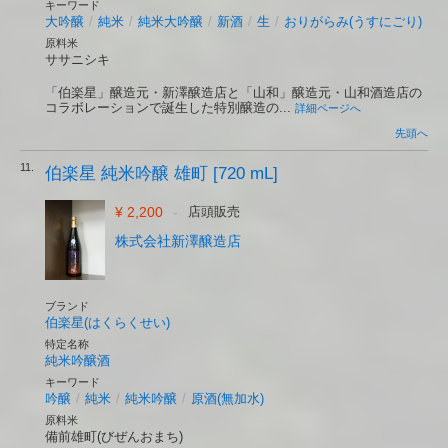
キーワード
大吟醸
/
純米
/
純米大吟醸
/
新酒
/
生
/
おりがらみ(うすにごり)
原料米
ササニシキ
「伯楽星」醸造元・新澤醸造店と「山和」醸造元・山和酒造店の
コラボレーションで誕生した特別醸造の...
詳細ページへ
先頭へ
11.
伯楽星 純米吟醸 雄町 [720 mL]
¥ 2,200
-
店頭販売
株式会社新澤醸造店
ブランド
伯楽星(はくらくせい)
特定名称
純米吟醸酒
キーワード
吟醸
/
純米
/
純米吟醸
/
原酒(無加水)
原料米
備前雄町(びぜんおまち)