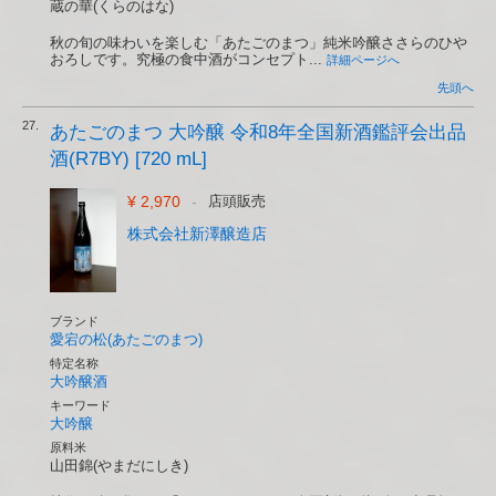
蔵の華(くらのはな)
秋の旬の味わいを楽しむ「あたごのまつ」純米吟醸ささらのひや
おろしです。究極の食中酒がコンセプト...
詳細ページへ
先頭へ
27.
あたごのまつ 大吟醸 令和8年全国新酒鑑評会出品
酒(R7BY) [720 mL]
¥ 2,970
-
店頭販売
株式会社新澤醸造店
ブランド
愛宕の松(あたごのまつ)
特定名称
大吟醸酒
キーワード
大吟醸
原料米
山田錦(やまだにしき)