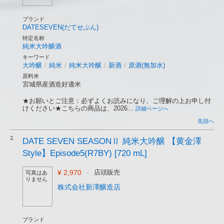
ブランド
DATESEVEN(だてせぶん)
特定名称
純米大吟醸酒
キーワード
大吟醸
/
純米
/
純米大吟醸
/
新酒
/
原酒(無加水)
原料米
宮城県産酒造好適米
★お願いとご注意：必ずよくお読みになり、ご理解の上お申し付
けください★こちらの商品は、2026...
詳細ページへ
先頭へ
2.
DATE SEVEN SEASONⅡ 純米大吟醸 【黄金澤
Style】Episode5(R7BY) [720 mL]
¥ 2,970
-
店頭販売
写真はあ
りません
株式会社新澤醸造店
ブランド