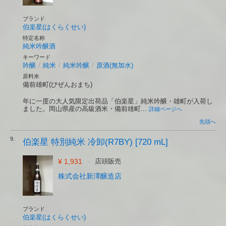
ブランド
伯楽星(はくらくせい)
特定名称
純米吟醸酒
キーワード
吟醸
/
純米
/
純米吟醸
/
原酒(無加水)
原料米
備前雄町(びぜんおまち)
年に一度の大人気限定出荷品「伯楽星」純米吟醸・雄町が入荷し
ました。岡山県産の高級酒米・備前雄町...
詳細ページへ
先頭へ
9.
伯楽星 特別純米 冷卸(R7BY) [720 mL]
¥ 1,931
-
店頭販売
株式会社新澤醸造店
ブランド
伯楽星(はくらくせい)