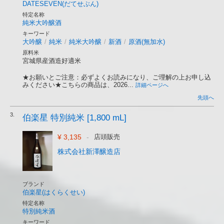
DATESEVEN(だてせぶん)
特定名称
純米大吟醸酒
キーワード
大吟醸
/
純米
/
純米大吟醸
/
新酒
/
原酒(無加水)
原料米
宮城県産酒造好適米
★お願いとご注意：必ずよくお読みになり、ご理解の上お申し込
みください★こちらの商品は、2026...
詳細ページへ
先頭へ
3.
伯楽星 特別純米 [1,800 mL]
¥ 3,135
-
店頭販売
株式会社新澤醸造店
ブランド
伯楽星(はくらくせい)
特定名称
特別純米酒
キーワード