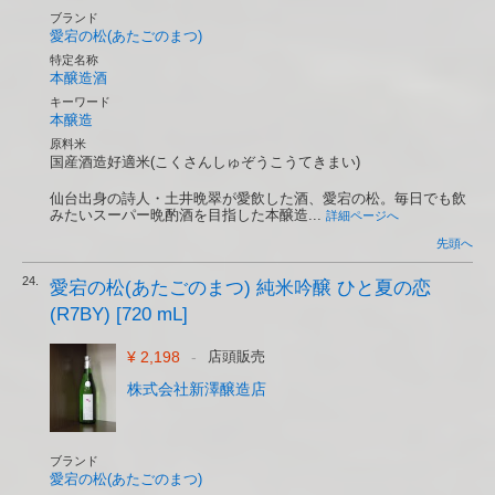
ブランド
愛宕の松(あたごのまつ)
特定名称
本醸造酒
キーワード
本醸造
原料米
国産酒造好適米(こくさんしゅぞうこうてきまい)
仙台出身の詩人・土井晩翠が愛飲した酒、愛宕の松。毎日でも飲
みたいスーパー晩酌酒を目指した本醸造...
詳細ページへ
先頭へ
24.
愛宕の松(あたごのまつ) 純米吟醸 ひと夏の恋
(R7BY) [720 mL]
¥ 2,198
-
店頭販売
株式会社新澤醸造店
ブランド
愛宕の松(あたごのまつ)