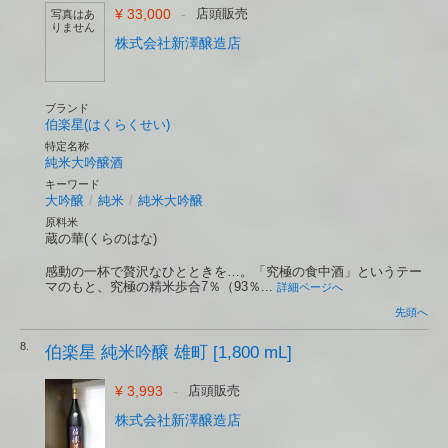
¥ 33,000
-
店頭販売
写真はあ
りません
株式会社新澤醸造店
ブランド
伯楽星(はくらくせい)
特定名称
純米大吟醸酒
キーワード
大吟醸
/
純米
/
純米大吟醸
原料米
蔵の華(くらのはな)
感動の一杯で贅沢なひとときを…。「究極の食中酒」というテー
マのもと、究極の精米歩合7％（93％...
詳細ページへ
先頭へ
8.
伯楽星 純米吟醸 雄町 [1,800 mL]
¥ 3,993
-
店頭販売
株式会社新澤醸造店