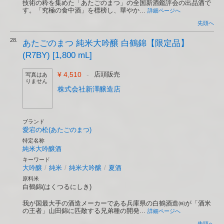
技術の粋を集めた「あたごのまつ」の全国新酒鑑評会の出品酒で
す。「究極の食中酒」を標榜し、華やか...
詳細ページへ
先頭へ
28.
あたごのまつ 純米大吟醸 白鶴錦【限定品】
(R7BY) [1,800 mL]
¥ 4,510
-
店頭販売
写真はあ
りません
株式会社新澤醸造店
ブランド
愛宕の松(あたごのまつ)
特定名称
純米大吟醸酒
キーワード
大吟醸
/
純米
/
純米大吟醸
/
夏酒
原料米
白鶴錦(はくつるにしき)
我が国最大手の酒造メーカーである兵庫県の白鶴酒造㈱が「酒米
の王者」山田錦に匹敵する兄弟種の開発...
詳細ページへ
先頭へ