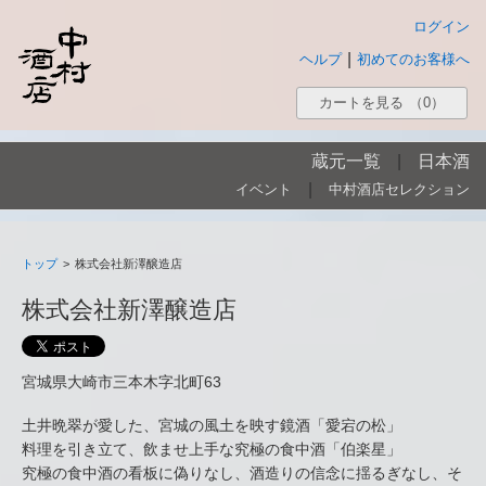
ログイン
|
ヘルプ
初めてのお客様へ
カートを見る
（0）
蔵元一覧
|
日本酒
|
イベント
中村酒店セレクション
トップ
>
株式会社新澤醸造店
株式会社新澤醸造店
宮城県大崎市三本木字北町63
土井晩翠が愛した、宮城の風土を映す鏡酒「愛宕の松」
料理を引き立て、飲ませ上手な究極の食中酒「伯楽星」
究極の食中酒の看板に偽りなし、酒造りの信念に揺るぎなし、そ