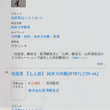
ブランド
伯楽星(はくらくせい)
特定名称
純米大吟醸酒
キーワード
大吟醸
/
純米
/
純米大吟醸
/
新酒
原料米
ササニシキ
「伯楽星」醸造元・新澤醸造店と「山和」醸造元・山和酒造店の
コラボレーションで誕生した特別醸造の...
詳細ページへ
先頭へ
16.
伯楽星 【もえ姫】 純米大吟醸(R7BY) [720 mL]
¥ 2,980
-
店頭販売
写真はあ
りません
株式会社新澤醸造店
ブランド