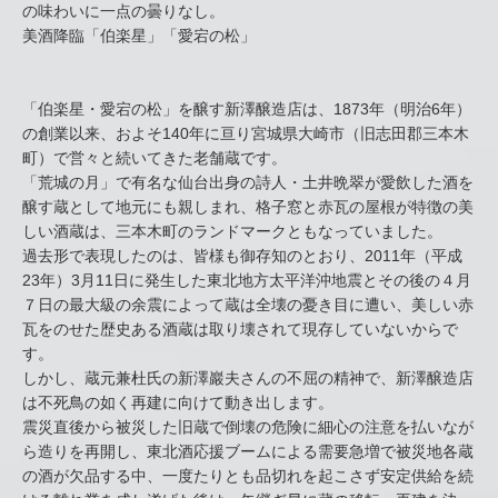
の味わいに一点の曇りなし。
美酒降臨「伯楽星」「愛宕の松」
「伯楽星・愛宕の松」を醸す新澤醸造店は、1873年（明治6年）
の創業以来、およそ140年に亘り宮城県大崎市（旧志田郡三本木
町）で営々と続いてきた老舗蔵です。
「荒城の月」で有名な仙台出身の詩人・土井晩翠が愛飲した酒を
醸す蔵として地元にも親しまれ、格子窓と赤瓦の屋根が特徴の美
しい酒蔵は、三本木町のランドマークともなっていました。
過去形で表現したのは、皆様も御存知のとおり、2011年（平成
23年）3月11日に発生した東北地方太平洋沖地震とその後の４月
７日の最大級の余震によって蔵は全壊の憂き目に遭い、美しい赤
瓦をのせた歴史ある酒蔵は取り壊されて現存していないからで
す。
しかし、蔵元兼杜氏の新澤巖夫さんの不屈の精神で、新澤醸造店
は不死鳥の如く再建に向けて動き出します。
震災直後から被災した旧蔵で倒壊の危険に細心の注意を払いなが
ら造りを再開し、東北酒応援ブームによる需要急増で被災地各蔵
の酒が欠品する中、一度たりとも品切れを起こさず安定供給を続