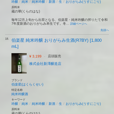
吟醸
/
純米
/
純米吟醸
/
新酒
/
生
/
おりがらみ(うすにごり)
原料米
蔵の華(くらのはな)
毎年12月上旬から出荷となる、伯楽星・純米吟醸の搾りたて令和
7年度新酒のおりがらみ本生です。冬...
詳細ページへ
先頭へ
18.
伯楽星 純米吟醸 おりがらみ生酒(R7BY) [1,800
mL]
¥ 3,199
-
店頭販売
株式会社新澤醸造店
ブランド
伯楽星(はくらくせい)
特定名称
純米吟醸酒
キーワード
吟醸
/
純米
/
純米吟醸
/
新酒
/
生
/
おりがらみ(うすにごり)
原料米
蔵の華(くらのはな)