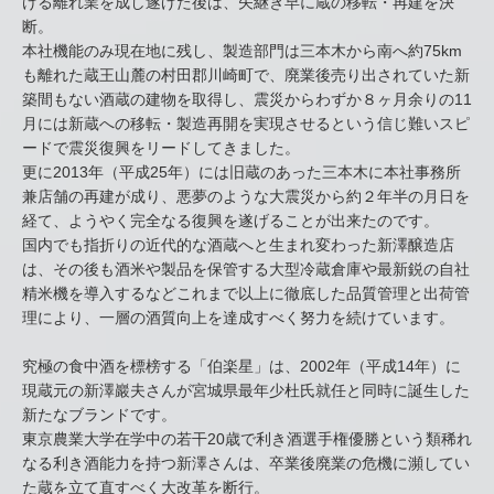
ける離れ業を成し遂げた後は、矢継ぎ早に蔵の移転・再建を決
断。
本社機能のみ現在地に残し、製造部門は三本木から南へ約75km
も離れた蔵王山麓の村田郡川崎町で、廃業後売り出されていた新
築間もない酒蔵の建物を取得し、震災からわずか８ヶ月余りの11
月には新蔵への移転・製造再開を実現させるという信じ難いスピ
ードで震災復興をリードしてきました。
更に2013年（平成25年）には旧蔵のあった三本木に本社事務所
兼店舗の再建が成り、悪夢のような大震災から約２年半の月日を
経て、ようやく完全なる復興を遂げることが出来たのです。
国内でも指折りの近代的な酒蔵へと生まれ変わった新澤醸造店
は、その後も酒米や製品を保管する大型冷蔵倉庫や最新鋭の自社
精米機を導入するなどこれまで以上に徹底した品質管理と出荷管
理により、一層の酒質向上を達成すべく努力を続けています。
究極の食中酒を標榜する「伯楽星」は、2002年（平成14年）に
現蔵元の新澤巖夫さんが宮城県最年少杜氏就任と同時に誕生した
新たなブランドです。
東京農業大学在学中の若干20歳で利き酒選手権優勝という類稀れ
なる利き酒能力を持つ新澤さんは、卒業後廃業の危機に瀕してい
た蔵を立て直すべく大改革を断行。