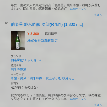
年に一度の大人気限定出荷品「伯楽星」純米吟醸・雄町が入荷し
ました。岡山県産の高級酒米・備前雄町...
詳細ページへ
先頭へ
12.
伯楽星 純米吟醸 冷卸(R7BY) [1,800 mL]
¥ 3,300
-
店頭販売
株式会社新澤醸造店
ブランド
伯楽星(はくらくせい)
特定名称
純米吟醸酒
キーワード
吟醸
/
純米
/
純米吟醸
/
秋上がり/ひやおろし
原料米
蔵の華(くらのはな)
秋の旬を味わう「伯楽星」純米吟醸のひやおろしです。秋の味覚
を引き立てるお酒としてピッタリな１本...
詳細ページへ
先頭へ