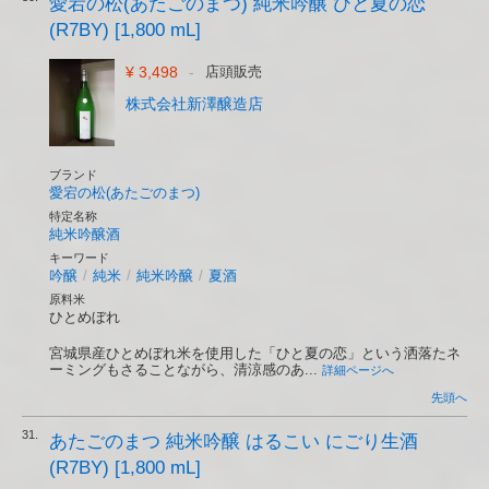
愛宕の松(あたごのまつ) 純米吟醸 ひと夏の恋
(R7BY) [1,800 mL]
¥ 3,498
-
店頭販売
株式会社新澤醸造店
ブランド
愛宕の松(あたごのまつ)
特定名称
純米吟醸酒
キーワード
吟醸
/
純米
/
純米吟醸
/
夏酒
原料米
ひとめぼれ
宮城県産ひとめぼれ米を使用した「ひと夏の恋」という洒落たネ
ーミングもさることながら、清涼感のあ...
詳細ページへ
先頭へ
31.
あたごのまつ 純米吟醸 はるこい にごり生酒
(R7BY) [1,800 mL]