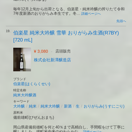
毎年12月上旬から出荷となる、伯楽星・純米吟醸の搾りたて令和
7年度新酒のおりがらみ本生です。冬...
詳細ページへ
先頭へ
19.
伯楽星 純米大吟醸 雪華 おりがらみ生酒(R7BY)
[720 mL]
¥ 3,080
-
店頭販売
株式会社新澤醸造店
ブランド
伯楽星(はくらくせい)
特定名称
純米大吟醸酒
キーワード
大吟醸
/
純米
/
純米大吟醸
/
新酒
/
生
/
おりがらみ(うすにごり)
原料米
備前雄町(びぜんおまち)
岡山県産備前雄町を何と40％まで高精白し、手間暇をけて丁寧に
醸しました。雄町米由来のやわらかな...
詳細ページへ