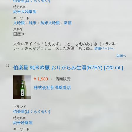
伯楽星(はくらくせい)
特定名称
純米大吟醸酒
キーワード
大吟醸
/
純米
/
純米大吟醸
/
新酒
原料米
国産米
大食いアイドル「もえあず」こと「もえのあずき（エラバレ
シ）」さんがプロデュースしたお酒「もえ姫...
詳細ページへ
先頭へ
17.
伯楽星 純米吟醸 おりがらみ生酒(R7BY) [720 mL]
¥ 1,980
-
店頭販売
株式会社新澤醸造店
ブランド
伯楽星(はくらくせい)
特定名称
純米吟醸酒
キーワード