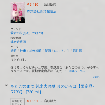
¥ 3,410
-
店頭販売
株式会社新澤醸造店
ブランド
愛宕の松(あたごのまつ)
特定名称
純米吟醸酒
キーワード
吟醸
/
純米
/
純米吟醸
/
新酒
/
にごり
/
生
/
活性酒
原料米
ひとめぼれ
弾けるようなピチシュワ感、春爛漫な「あたごのまつ」が今季も
リリースです。夏期限定商品の「あたご...
詳細ページへ
先頭へ
32.
あたごのまつ 純米大吟醸 吟のいろは【限定品-
R7BY】 [720 mL]
¥ 1,991
-
店頭販売
写真はあ
りません