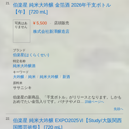
21.
伯楽星 純米大吟醸 金箔酒 2026年干支ボトル
【午】 [720 mL]
¥ 5,500
-
店頭販売
写真はあ
りません
株式会社新澤醸造店
ブランド
伯楽星(はくらくせい)
特定名称
純米大吟醸酒
キーワード
大吟醸
/
純米
/
純米大吟醸
/
新酒
原料米
ササニシキ
伯楽星の新商品、「干支ボトル」がリリースとなります。しかも
おめでたい金箔入りです。バナナやメロ...
詳細ページへ
先頭へ
22.
伯楽星 純米大吟醸 EXPO2025Ⅵ【Study/大阪関西
国際芸術祭】 [720 mL]