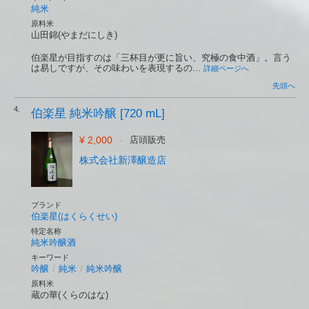
純米
原料米
山田錦(やまだにしき)
伯楽星が目指すのは「三杯目が更に旨い、究極の食中酒」。言う
は易しですが、その味わいを表現するの...
詳細ページへ
先頭へ
4.
伯楽星 純米吟醸 [720 mL]
¥ 2,000
-
店頭販売
株式会社新澤醸造店
ブランド
伯楽星(はくらくせい)
特定名称
純米吟醸酒
キーワード
吟醸
/
純米
/
純米吟醸
原料米
蔵の華(くらのはな)