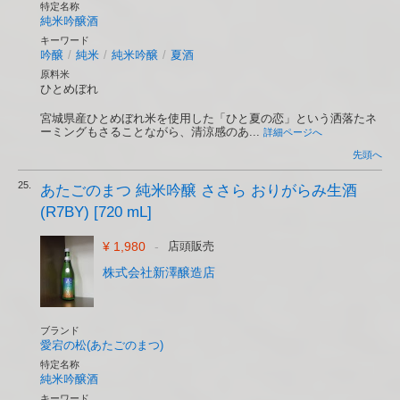
特定名称
純米吟醸酒
キーワード
吟醸
/
純米
/
純米吟醸
/
夏酒
原料米
ひとめぼれ
宮城県産ひとめぼれ米を使用した「ひと夏の恋」という洒落たネ
ーミングもさることながら、清涼感のあ...
詳細ページへ
先頭へ
25.
あたごのまつ 純米吟醸 ささら おりがらみ生酒
(R7BY) [720 mL]
¥ 1,980
-
店頭販売
株式会社新澤醸造店
ブランド
愛宕の松(あたごのまつ)
特定名称
純米吟醸酒
キーワード