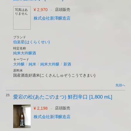
¥ 2,970
-
店頭販売
写真はあ
りません
株式会社新澤醸造店
ブランド
伯楽星(はくらくせい)
特定名称
純米大吟醸酒
キーワード
大吟醸
/
純米
/
純米大吟醸
/
新酒
原料米
国産酒造好適米(こくさんしゅぞうこうてきまい)
先頭へ
23.
愛宕の松(あたごのまつ) 鮮烈辛口 [1,800 mL]
¥ 2,198
-
店頭販売
株式会社新澤醸造店