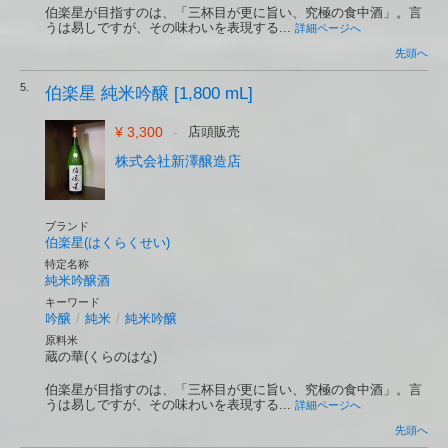
伯楽星が目指すのは、「三杯目が更に旨い、究極の食中酒」。言
うは易しですが、その味わいを表現する...
詳細ページへ
先頭へ
5.
伯楽星 純米吟醸 [1,800 mL]
¥ 3,300
-
店頭販売
株式会社新澤醸造店
ブランド
伯楽星(はくらくせい)
特定名称
純米吟醸酒
キーワード
吟醸
/
純米
/
純米吟醸
原料米
蔵の華(くらのはな)
伯楽星が目指すのは、「三杯目が更に旨い、究極の食中酒」。言
うは易しですが、その味わいを表現する...
詳細ページへ
先頭へ