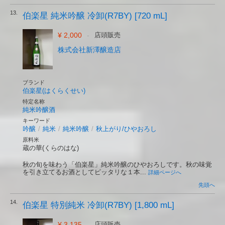
13.
伯楽星 純米吟醸 冷卸(R7BY) [720 mL]
¥ 2,000
-
店頭販売
株式会社新澤醸造店
ブランド
伯楽星(はくらくせい)
特定名称
純米吟醸酒
キーワード
吟醸
/
純米
/
純米吟醸
/
秋上がり/ひやおろし
原料米
蔵の華(くらのはな)
秋の旬を味わう「伯楽星」純米吟醸のひやおろしです。秋の味覚
を引き立てるお酒としてピッタリな１本...
詳細ページへ
先頭へ
14.
伯楽星 特別純米 冷卸(R7BY) [1,800 mL]
¥ 3,135
-
店頭販売