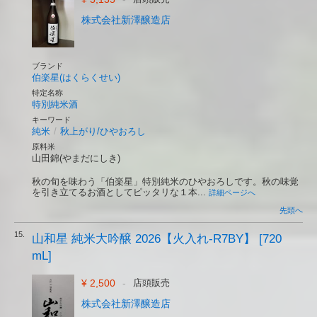
株式会社新澤醸造店
ブランド
伯楽星(はくらくせい)
特定名称
特別純米酒
キーワード
純米
/
秋上がり/ひやおろし
原料米
山田錦(やまだにしき)
秋の旬を味わう「伯楽星」特別純米のひやおろしです。秋の味覚
を引き立てるお酒としてピッタリな１本...
詳細ページへ
先頭へ
15.
山和星 純米大吟醸 2026【火入れ-R7BY】 [720
mL]
¥ 2,500
-
店頭販売
株式会社新澤醸造店