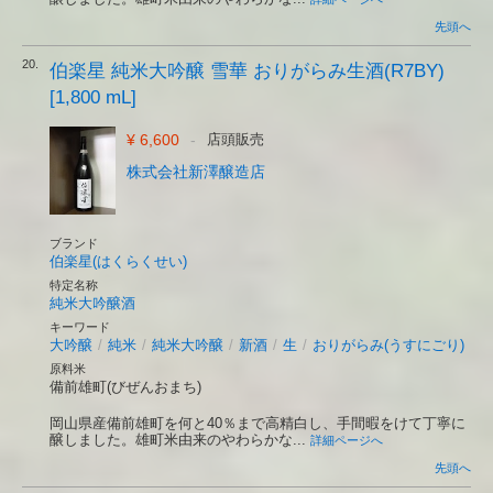
先頭へ
20.
伯楽星 純米大吟醸 雪華 おりがらみ生酒(R7BY)
[1,800 mL]
¥ 6,600
-
店頭販売
株式会社新澤醸造店
ブランド
伯楽星(はくらくせい)
特定名称
純米大吟醸酒
キーワード
大吟醸
/
純米
/
純米大吟醸
/
新酒
/
生
/
おりがらみ(うすにごり)
原料米
備前雄町(びぜんおまち)
岡山県産備前雄町を何と40％まで高精白し、手間暇をけて丁寧に
醸しました。雄町米由来のやわらかな...
詳細ページへ
先頭へ