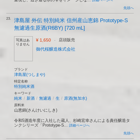
詳細ページへ
先頭へ
23.
津島屋 外伝 特別純米 信州産山恵錦 Prototype-S
無濾過生原酒(R6BY) [720 mL]
¥ 1,650
-
店頭販売
写真はあ
りません
御代桜醸造株式会社
ブランド
津島屋(つしまや)
特定名称
特別純米酒
キーワード
純米
/
新酒
/
無濾過
/
生
/
原酒(無加水)
原料米
山恵錦(さんけいにしき)
令和5酒造年度に入社した蔵人、杉崎宏幸さんによる責任醸造タ
ンクシリーズ「Prototype-S...
詳細ページへ
先頭へ