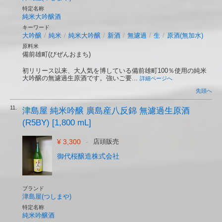
特定名称
純米大吟醸酒
キーワード
大吟醸
/
純米
/
純米大吟醸
/
新酒
/
無濾過
/
生
/
原酒(無加水)
原料米
備前雄町(びぜんおまち)
初リリース以来、大人気を博している備前雄町100％使用の純米
大吟醸の無濾過生原酒です。強いご要...
詳細ページへ
先頭へ
11.
津島屋 純米吟醸 廣島産八反錦 無濾過生原酒
(R5BY) [1,800 mL]
¥ 3,300
-
店頭販売
御代桜醸造株式会社
ブランド
津島屋(つしまや)
特定名称
純米吟醸酒