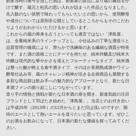
創業当時の屋号を冠した酒は、創業家の原点に戻り蔵の威信をか
けて醸す、蔵元と杜氏の思い入れが詰まった作品となりました。
先入観のない状態で味わってもらいたいとの思いから、使用酵母
や成分については原則非公開としているところからもそのこだわ
りようがおわかりいただけるかと思います。
これからの蔵の将来を占うといっても過言ではない「津島屋」
は、全量純米系のラインナップとし、小仕込みの丁寧な酒造りと
品質管理の徹底により、滑らかで洗練味のある繊細な酒質が特長
です。また酒の規格ごとにテーマを持たせ、純米吟醸及び純米大
吟醸は現代的な華やかさを湛えたフルーティーなタイプ、純米酒
は整った酸が映える食中酒タイプ、そのほか長期熟成酒やワイン
酵母仕込み等、蔵のチャレンジ精神が活きる企画商品も展開する
多彩な商品群は飲み手への魅力的なアプローチとなり、新たな日
本酒ファンの掘り起こしにつながっています。
造り手の情熱と挑戦が新たな日本酒の扉を開き、新進気鋭の注目
ブランドとして羽ばたき始めた「津島屋」。当店とのお付き合い
は平成25年（2013年）の12月からとまだ日は浅いのですが、期
待のエースとして熱いエールを送りたいと思っています。ぜひこ
のお酒をお飲みになって、日本酒の新たな価値を探ってみてくだ
さい。