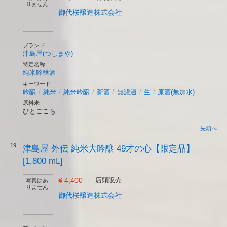
りません
御代桜醸造株式会社
ブランド
津島屋(つしまや)
特定名称
純米吟醸酒
キーワード
吟醸
/
純米
/
純米吟醸
/
新酒
/
無濾過
/
生
/
原酒(無加水)
原料米
ひとごこち
先頭へ
19.
津島屋 外伝 純米大吟醸 49才の心【限定品】
[1,800 mL]
¥ 4,400
-
店頭販売
写真はあ
りません
御代桜醸造株式会社