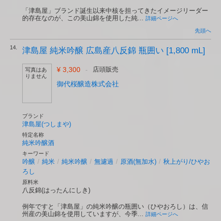
「津島屋」ブランド誕生以来中核を担ってきたイメージリーダー
的存在なのが、この美山錦を使用した純...
詳細ページへ
先頭へ
14.
津島屋 純米吟醸 広島産八反錦 瓶囲い [1,800 mL]
¥ 3,300
-
店頭販売
写真はあ
りません
御代桜醸造株式会社
ブランド
津島屋(つしまや)
特定名称
純米吟醸酒
キーワード
吟醸
/
純米
/
純米吟醸
/
無濾過
/
原酒(無加水)
/
秋上がり/ひやお
ろし
原料米
八反錦(はったんにしき)
例年ですと「津島屋」の純米吟醸の瓶囲い（ひやおろし）は、信
州産の美山錦を使用していますが、今季...
詳細ページへ