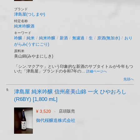
ブランド
津島屋(つしまや)
特定名称
純米吟醸酒
キーワード
吟醸
/
純米
/
純米吟醸
/
新酒
/
無濾過
/
生
/
原酒(無加水)
/
おり
がらみ(うすにごり)
原料米
美山錦(みやまにしき)
「シン.マクアケ」という印象的な新酒のサブタイトルが今年もつ
いた「津島屋」ブランドの令和7年の...
詳細ページへ
先頭へ
9.
津島屋 純米吟醸 信州産美山錦 一火 ひやおろし
(R6BY) [1,800 mL]
¥ 3,520
-
店頭販売
御代桜醸造株式会社