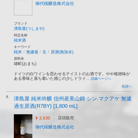
御代桜醸造株式会社
ブランド
津島屋(つしまや)
特定名称
純米酒
キーワード
純米
/
無濾過
/
生
/
原酒(無加水)
原料米
雄町(おまち)
ドイツの白ワインを思わせるテイストのお酒です。やや複雑味が
ある香味と落ち着いた感じの少しドライ...
詳細ページへ
先頭へ
8.
津島屋 純米吟醸 信州産美山錦 シン.マクアケ 無濾
過生原酒(R7BY) [1,800 mL]
¥ 3,630
-
店頭販売
御代桜醸造株式会社