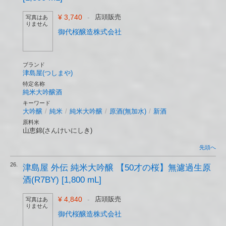
¥ 3,740
-
店頭販売
写真はあ
りません
御代桜醸造株式会社
ブランド
津島屋(つしまや)
特定名称
純米大吟醸酒
キーワード
大吟醸
/
純米
/
純米大吟醸
/
原酒(無加水)
/
新酒
原料米
山恵錦(さんけいにしき)
先頭へ
26.
津島屋 外伝 純米大吟醸 【50才の桜】無濾過生原
酒(R7BY) [1,800 mL]
¥ 4,840
-
店頭販売
写真はあ
りません
御代桜醸造株式会社