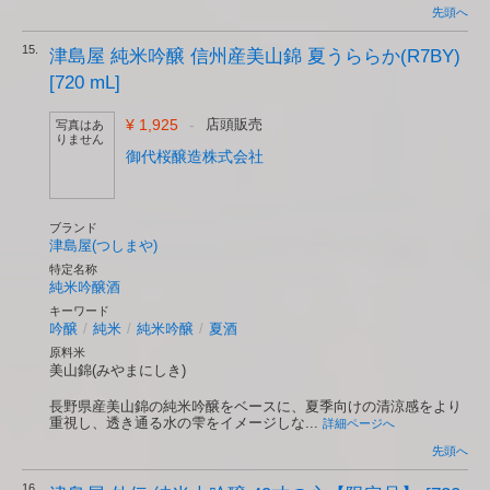
先頭へ
15.
津島屋 純米吟醸 信州産美山錦 夏うららか(R7BY)
[720 mL]
¥ 1,925
-
店頭販売
写真はあ
りません
御代桜醸造株式会社
ブランド
津島屋(つしまや)
特定名称
純米吟醸酒
キーワード
吟醸
/
純米
/
純米吟醸
/
夏酒
原料米
美山錦(みやまにしき)
長野県産美山錦の純米吟醸をベースに、夏季向けの清涼感をより
重視し、透き通る水の雫をイメージしな...
詳細ページへ
先頭へ
16.