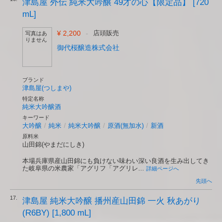
津島屋 外伝 純米大吟醸 49才の心【限定品】 [720
mL]
¥ 2,200
-
店頭販売
写真はあ
りません
御代桜醸造株式会社
ブランド
津島屋(つしまや)
特定名称
純米大吟醸酒
キーワード
大吟醸
/
純米
/
純米大吟醸
/
原酒(無加水)
/
新酒
原料米
山田錦(やまだにしき)
本場兵庫県産山田錦にも負けない味わい深い良酒を生み出してき
た岐阜県の米農家「アグリフ「アグリレ...
詳細ページへ
先頭へ
17.
津島屋 純米大吟醸 播州産山田錦 一火 秋あがり
(R6BY) [1,800 mL]