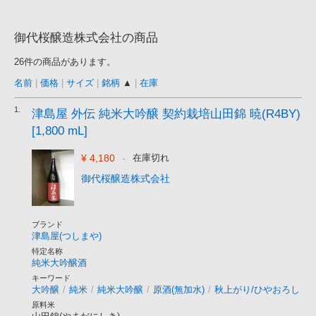
御代桜醸造株式会社の商品
26件の商品があります。
名前
|
価格
|
サイズ
|
銘柄
▲
|
在庫
1.
津島屋 外伝 純米大吟醸 契約栽培山田錦 暁(R4BY)
[1,800 mL]
¥ 4,180
-
在庫切れ
御代桜醸造株式会社
ブランド
津島屋(つしまや)
特定名称
純米大吟醸酒
キーワード
大吟醸
/
純米
/
純米大吟醸
/
原酒(無加水)
/
秋上がり/ひやおろし
原料米