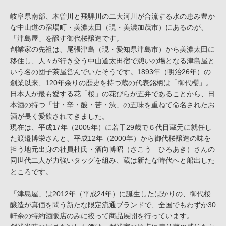
岐阜県南部、木曽川と飛騨川の二大河川が合流する水の恵み豊か
な中山道の宿場町・美濃太田（現・美濃加茂市）にあるのが、
「津島屋」を醸す御代桜醸造です。
創業家の先祖は、尾張津島（現・愛知県津島市）から美濃太田に
移住し、人々が行き交う中山道太田宿で憩いの場となる津島屋と
いう名の団子茶屋営んでいたそうです。1893年（明治26年）の
創業以来、120年余りの歴史を持つ蔵の代表銘柄は「御代櫻」。
日本人が最も愛する花「桜」の花びらが五弁であることから、日
本酒の持つ「甘・辛・酸・苦・渋」の五味を重ねて命名されたお
酒が長く愛飲されてきました。
現在は、平成17年（2005年）に若干29歳で６代目蔵元に就任し
た渡邉博栄さんと、平成12年（2000年）から御代桜醸造の味を
担う地元出身の社員杜氏・酒向博昭（さこう ひろあき）さんの
同世代二人が力強いタッグを組み、蔵は新たな時代へと船出した
ところです。
「津島屋」は2012年（平成24年）に誕生したばかりの、御代桜
醸造が真価を問う新たな限定流通ブランドで、全国でもわずか30
軒余の特約酒販店のみに絞って商品展開を行っています。