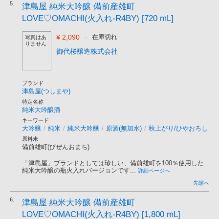
5.
津島屋 純米大吟醸 備前産雄町
LOVE♡OMACHI(火入れ-R4BY) [720 mL]
¥ 2,090
-
在庫切れ
写真はあ
りません
御代桜醸造株式会社
ブランド
津島屋(つしまや)
特定名称
純米大吟醸酒
キーワード
大吟醸
/
純米
/
純米大吟醸
/
原酒(無加水)
/
秋上がり/ひやおろし
原料米
備前雄町(びぜんおまち)
「津島屋」ブランドとしては珍しい、備前雄町を100％使用した
純米大吟醸の瓶火入れバージョンです...
詳細ページへ
先頭へ
6.
津島屋 純米大吟醸 備前産雄町
LOVE♡OMACHI(火入れ-R4BY) [1,800 mL]