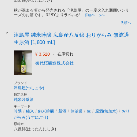
山田錦(やまだにしき)
秋が深まる頃から発売される「津島屋」の一度火入れ瓶囲いシリ
ーズのお酒です。R2BYよりラベルが...
詳細ページへ
先頭へ
2.
津島屋 純米吟醸 広島産八反錦 おりがらみ 無濾過
生原酒 [1,800 mL]
¥ 3,520
-
在庫切れ
御代桜醸造株式会社
ブランド
津島屋(つしまや)
特定名称
純米吟醸酒
キーワード
吟醸
/
純米
/
純米吟醸
/
新酒
/
無濾過
/
生
/
原酒(無加水)
/
おり
がらみ(うすにごり)
原料米
八反錦(はったんにしき)