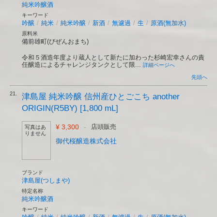
純米吟醸酒
キーワード
吟醸
/
純米
/
純米吟醸
/
新酒
/
無濾過
/
生
/
原酒(無加水)
原料米
備前雄町(びぜんおまち)
令和５酒造年度より蔵人として新たに加わった杉崎宏幸さんの責
任醸造によるチャレンジタンクとして限...
詳細ページへ
先頭へ
21.
津島屋 純米吟醸 信州産ひとごこち another
ORIGIN(R5BY) [1,800 mL]
¥ 3,300
-
店頭販売
写真はあ
りません
御代桜醸造株式会社
ブランド
津島屋(つしまや)
特定名称
純米吟醸酒
キーワード