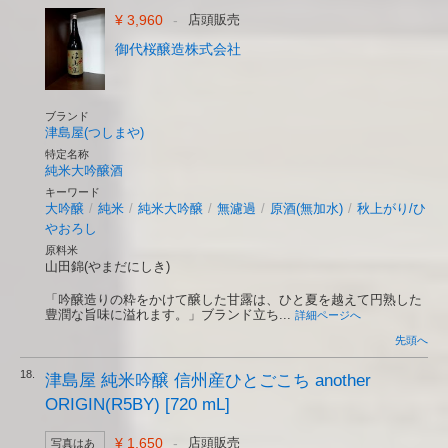
¥ 3,960
-
店頭販売
御代桜醸造株式会社
ブランド
津島屋(つしまや)
特定名称
純米大吟醸酒
キーワード
大吟醸
/
純米
/
純米大吟醸
/
無濾過
/
原酒(無加水)
/
秋上がり/ひ
やおろし
原料米
山田錦(やまだにしき)
「吟醸造りの粋をかけて醸した甘露は、ひと夏を越えて円熟した
豊潤な旨味に溢れます。」ブランド立ち...
詳細ページへ
先頭へ
18.
津島屋 純米吟醸 信州産ひとごこち another
ORIGIN(R5BY) [720 mL]
¥ 1,650
-
店頭販売
写真はあ