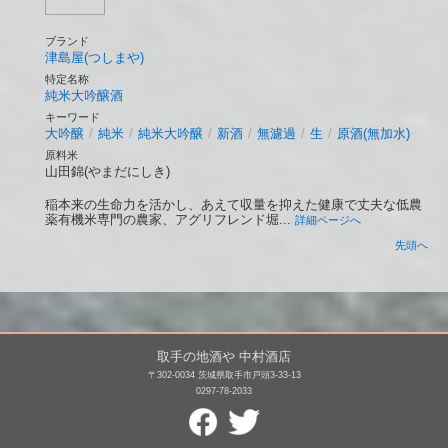
ブランド
津島屋(つしまや)
特定名称
純米大吟醸酒
キーワード
大吟醸
/
純米
/
純米大吟醸
/
新酒
/
無濾過
/
生
/
原酒(無加水)
原料米
山田錦(やまだにしき)
稲本来の生命力を活かし、あえて収量を抑えた健康で丈夫な低農
薬有機米専門の農家、アグリフレンド堀...
詳細ページへ
先頭へ
取手の地酒や 中村酒店
〒302-0034 茨城県取手市戸頭3-33-13
0297-78-2033