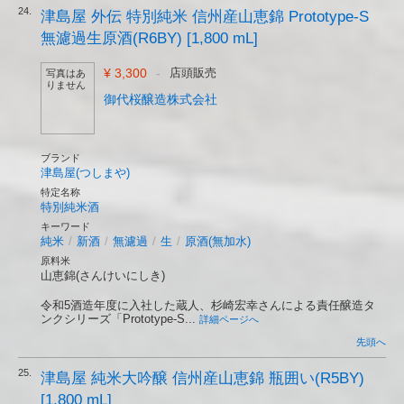
24.
津島屋 外伝 特別純米 信州産山恵錦 Prototype-S
無濾過生原酒(R6BY) [1,800 mL]
¥ 3,300
-
店頭販売
写真はあ
りません
御代桜醸造株式会社
ブランド
津島屋(つしまや)
特定名称
特別純米酒
キーワード
純米
/
新酒
/
無濾過
/
生
/
原酒(無加水)
原料米
山恵錦(さんけいにしき)
令和5酒造年度に入社した蔵人、杉崎宏幸さんによる責任醸造タ
ンクシリーズ「Prototype-S...
詳細ページへ
先頭へ
25.
津島屋 純米大吟醸 信州産山恵錦 瓶囲い(R5BY)
[1,800 mL]