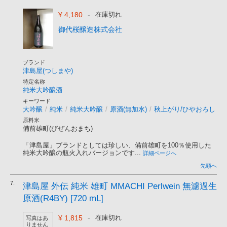
¥ 4,180
-
在庫切れ
御代桜醸造株式会社
ブランド
津島屋(つしまや)
特定名称
純米大吟醸酒
キーワード
大吟醸
/
純米
/
純米大吟醸
/
原酒(無加水)
/
秋上がり/ひやおろし
原料米
備前雄町(びぜんおまち)
「津島屋」ブランドとしては珍しい、備前雄町を100％使用した
純米大吟醸の瓶火入れバージョンです...
詳細ページへ
先頭へ
7.
津島屋 外伝 純米 雄町 MMACHI Perlwein 無濾過生
原酒(R4BY) [720 mL]
¥ 1,815
-
在庫切れ
写真はあ
りません