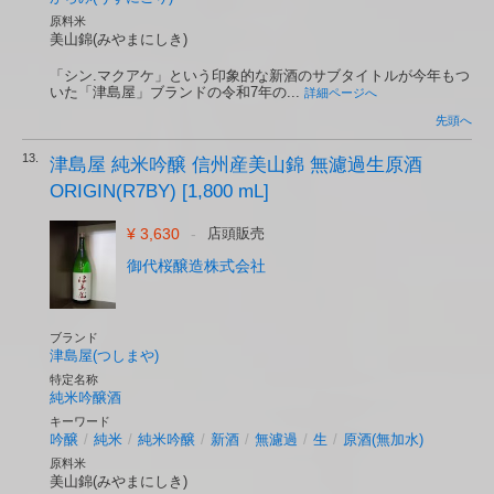
原料米
美山錦(みやまにしき)
「シン.マクアケ」という印象的な新酒のサブタイトルが今年もつ
いた「津島屋」ブランドの令和7年の...
詳細ページへ
先頭へ
13.
津島屋 純米吟醸 信州産美山錦 無濾過生原酒
ORIGIN(R7BY) [1,800 mL]
¥ 3,630
-
店頭販売
御代桜醸造株式会社
ブランド
津島屋(つしまや)
特定名称
純米吟醸酒
キーワード
吟醸
/
純米
/
純米吟醸
/
新酒
/
無濾過
/
生
/
原酒(無加水)
原料米
美山錦(みやまにしき)