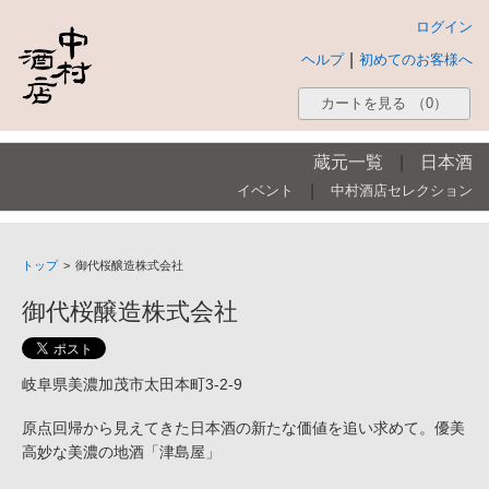
ログイン
|
ヘルプ
初めてのお客様へ
カートを見る
（0）
蔵元一覧
|
日本酒
|
イベント
中村酒店セレクション
トップ
>
御代桜醸造株式会社
御代桜醸造株式会社
岐阜県美濃加茂市太田本町3-2-9
原点回帰から見えてきた日本酒の新たな価値を追い求めて。優美
高妙な美濃の地酒「津島屋」