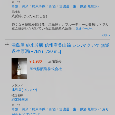
キーワード
吟醸
/
純米
/
純米吟醸
/
新酒
/
無濾過
/
生
/
原酒(無加水)
原料米
八反錦(はったんにしき)
飽くなき挑戦を続ける「津島屋」。フルーティーな美味しさで大
変ご好評いただいている広島県産八反錦...
詳細ページへ
先頭へ
12.
津島屋 純米吟醸 信州産美山錦 シン.マクアケ 無濾
過生原酒(R7BY) [720 mL]
¥ 1,980
-
店頭販売
御代桜醸造株式会社
ブランド
津島屋(つしまや)
特定名称
純米吟醸酒
キーワード
吟醸
/
純米
/
純米吟醸
/
新酒
/
無濾過
/
生
/
原酒(無加水)
/
おり
がらみ(うすにごり)