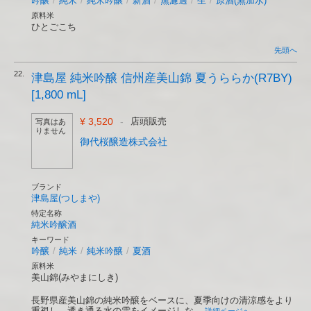
吟醸
/
純米
/
純米吟醸
/
新酒
/
無濾過
/
生
/
原酒(無加水)
原料米
ひとごこち
先頭へ
22.
津島屋 純米吟醸 信州産美山錦 夏うららか(R7BY)
[1,800 mL]
¥ 3,520
-
店頭販売
写真はあ
りません
御代桜醸造株式会社
ブランド
津島屋(つしまや)
特定名称
純米吟醸酒
キーワード
吟醸
/
純米
/
純米吟醸
/
夏酒
原料米
美山錦(みやまにしき)
長野県産美山錦の純米吟醸をベースに、夏季向けの清涼感をより
重視し、透き通る水の雫をイメージしな...