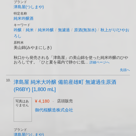
ブランド
津島屋(つしまや)
特定名称
純米吟醸酒
キーワード
吟醸
/
純米
/
純米吟醸
/
無濾過
/
原酒(無加水)
/
秋上がり/ひやお
ろし
原料米
美山錦(みやまにしき)
秋口から発売される「津島屋」の美山錦を使った純米吟醸のひや
おろしです。「ひと夏を蔵内で静かに低...
詳細ページへ
先頭へ
10.
津島屋 純米大吟醸 備前産雄町 無濾過生原酒
(R6BY) [1,800 mL]
¥ 4,180
-
店頭販売
写真はあ
りません
御代桜醸造株式会社
ブランド
津島屋(つしまや)