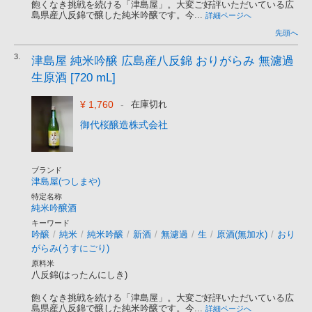
飽くなき挑戦を続ける「津島屋」。大変ご好評いただいている広
島県産八反錦で醸した純米吟醸です。今...
詳細ページへ
先頭へ
3.
津島屋 純米吟醸 広島産八反錦 おりがらみ 無濾過
生原酒 [720 mL]
¥ 1,760
-
在庫切れ
御代桜醸造株式会社
ブランド
津島屋(つしまや)
特定名称
純米吟醸酒
キーワード
吟醸
/
純米
/
純米吟醸
/
新酒
/
無濾過
/
生
/
原酒(無加水)
/
おり
がらみ(うすにごり)
原料米
八反錦(はったんにしき)
飽くなき挑戦を続ける「津島屋」。大変ご好評いただいている広
島県産八反錦で醸した純米吟醸です。今...
詳細ページへ