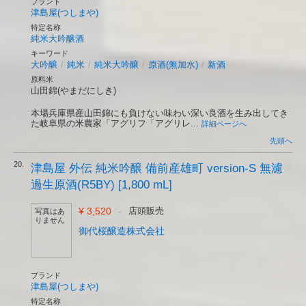
ブランド
津島屋(つしまや)
特定名称
純米大吟醸酒
キーワード
大吟醸
/
純米
/
純米大吟醸
/
原酒(無加水)
/
新酒
原料米
山田錦(やまだにしき)
本場兵庫県産山田錦にも負けない味わい深い良酒を生み出してき
た岐阜県の米農家「アグリフ「アグリレ...
詳細ページへ
先頭へ
20.
津島屋 外伝 純米吟醸 備前産雄町 version-S 無濾
過生原酒(R5BY) [1,800 mL]
¥ 3,520
-
店頭販売
写真はあ
りません
御代桜醸造株式会社
ブランド
津島屋(つしまや)
特定名称