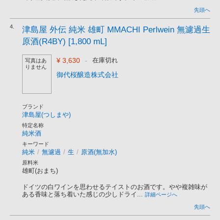
先頭へ
4.
津島屋 外伝 純米 雄町 MMACHI Perlwein 無濾過生
原酒(R4BY) [1,800 mL]
¥ 3,630
-
在庫切れ
写真はあ
りません
御代桜醸造株式会社
ブランド
津島屋(つしまや)
特定名称
純米酒
キーワード
純米
/
無濾過
/
生
/
原酒(無加水)
原料米
雄町(おまち)
ドイツの白ワインを思わせるテイストのお酒です。やや複雑味が
ある香味と落ち着いた感じの少しドライ...
詳細ページへ
先頭へ