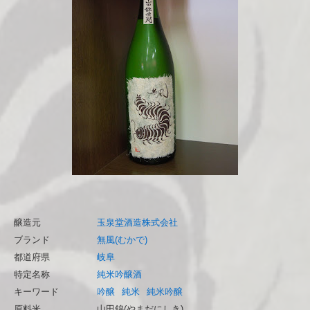
醸造元
玉泉堂酒造株式会社
ブランド
無風(むかで)
都道府県
岐阜
特定名称
純米吟醸酒
キーワード
吟醸
純米
純米吟醸
原料米
山田錦(やまだにしき)