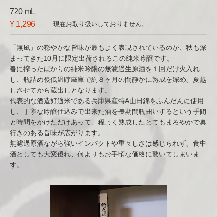
720 mL
¥ 1,296
現在お取り扱いしておりません。
「無風」の穏やかな旨味が最もよく表現されているのが、秋も深
まってきた10月に限定出荷されるこの純米吟醸です。
春に搾ったばかりの純米吟醸の無濾過生原酒を１回だけ火入れ
し、瓶詰め後低温貯蔵庫で約８ヶ月の間静かに熟成を深め、夏越
しさせてから蔵出しとなります。
代表的な酒造好適米である兵庫県産特A山田錦をふんだんに使用
し、丁寧な吟醸仕込みで出来た酒を長期間瓶囲いするという手間
と時間をかけただけあって、程よく熟成したとてもまろやかで奥
行きのある旨味が広がります。
無濾過原酒ながら強いインパクトや重々しさは感じられず、食中
酒としても大変優れ、何よりもお手頃な価格に驚いてしまいま
す。