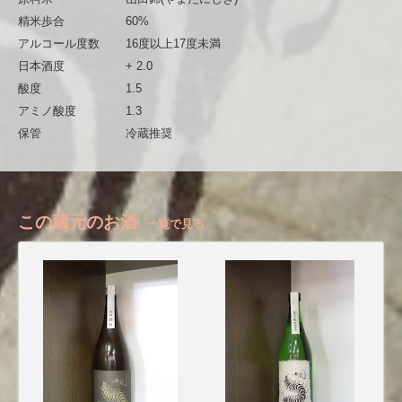
精米歩合
60%
アルコール度数
16度以上17度未満
日本酒度
+ 2.0
酸度
1.5
アミノ酸度
1.3
保管
冷蔵推奨
この蔵元のお酒
一覧で見る