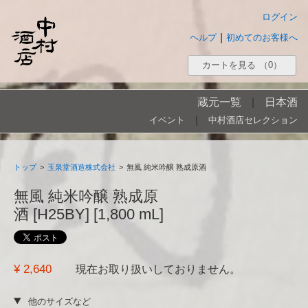
ログイン
|
ヘルプ
初めてのお客様へ
カートを見る
（0）
蔵元一覧
|
日本酒
|
イベント
中村酒店セレクション
トップ
>
玉泉堂酒造株式会社
>
無風 純米吟醸 熟成原酒
無風 純米吟醸 熟成原
酒 [H25BY] [1,800 mL]
¥ 2,640
現在お取り扱いしておりません。
他のサイズなど