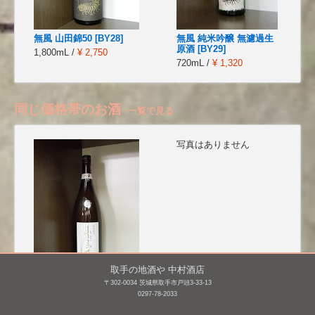
無風 山田錦50 [BY28]
無風 純米吟醸 無濾過生
原酒 [BY29]
1,800mL /
¥ 2,750
720mL /
¥ 1,320
同じ価格帯のお酒
一覧で見る
写真はありません
取手の地酒や 中村酒店
〒302-0034 茨城県取手市戸頭3-33-13
愛宕の松(あたごのまつ)
屋守 純米 荒責 無調整生
0297-78-2033
特別純米 ひより 冷卸
[BY25]
[BY25]
1,800mL /
¥ 2,882