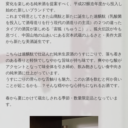
変化を楽しめる純米酒を提案すべく、平成22醸造年度から投入し
始めた新しいブランドです。
これまで得意としてきた山廃酛と新たに誕生した速醸酛（乳酸菌
を投入して酒母造りを行う現代の酒造りの主流）の２つの違った
タイプの酒質が楽しめる「宙狐（ちゅうこ）」。狐火伝説が今も
息づく、中国山地の山あいにある宮本武蔵のふるさと・美作大原
から新たな美酒誕生です。
こちらは速醸酛で仕込んだ純米生原酒のうすにごりで、落ち着き
のある香りと軽快でしなやかな旨味が持ち味です。爽やかな酸が
アクセントとなって味全体を引き締め、飲み飽きしない食中向き
の純米酒に仕上がっています。
うすにごりの滑らかな舌触りも魅力。このお酒を飲むと何か良い
ことが起こるかも…？そんな穏やかな心持ちになれるお酒です。
春から夏にかけて蔵出しされる季節・数量限定品となっていま
す。