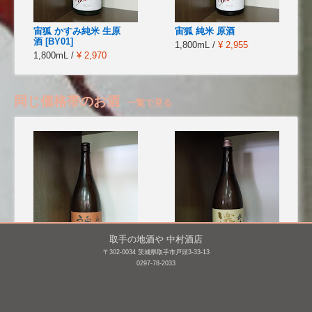
宙狐 かすみ純米 生原
宙狐 純米 原酒
酒 [BY01]
1,800mL /
¥ 2,955
1,800mL /
¥ 2,970
同じ価格帯のお酒
一覧で見る
取手の地酒や 中村酒店
〒302-0034 茨城県取手市戸頭3-33-13
0297-78-2033
鶴齢 山廃純米
澤の花 純米 中取り
1,800mL /
¥ 2,640
1,800mL /
¥ 2,640