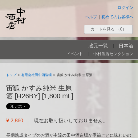
ログイン
|
ヘルプ
初めてのお客様へ
カートを見る
（0）
蔵元一覧
|
日本酒
|
イベント
中村酒店セレクション
トップ
>
有限会社田中酒造場
>
宙狐 かすみ純米 生原酒
宙狐 かすみ純米 生原
酒 [H26BY] [1,800 mL]
¥ 2,860
現在お取り扱いしておりません。
長期熟成タイプのお酒が主流の田中酒造場が季節ごとに味わいの