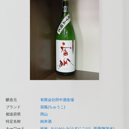
醸造元
有限会社田中酒造場
ブランド
宙狐(ちゅうこ)
都道府県
岡山
特定名称
純米酒
キーワード
純米
おりがらみ(うすにごり)
原酒(無加水)