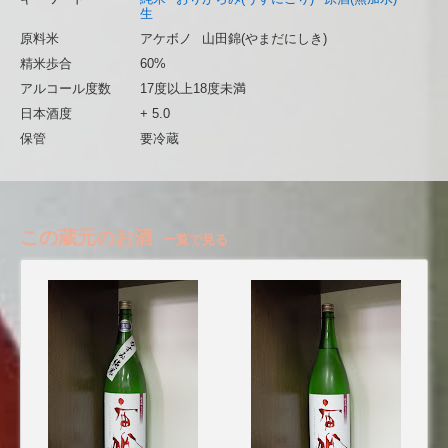
生
原料米
アケボノ
山田錦(やまだにしき)
精米歩合
60%
アルコール度数
17度以上18度未満
日本酒度
+ 5.0
保管
要冷蔵
この蔵元のお酒
一覧で見る