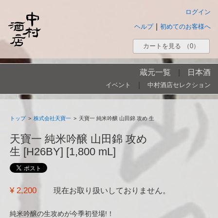
ログイン
|
ヘルプ
初めてのお客様へ
カートを見る
（0）
蔵元一覧
|
日本酒
|
イベント
中村酒店セレクション
トップ
>
株式会社天寶一
>
天寶一 純米吟醸 山田錦 攻め 生
天寶一 純米吟醸 山田錦 攻め
生 [H26BY] [1,800 mL]
¥ 2,200
現在お取り扱いしておりません。
純米吟醸の生攻めが今季初登場!！