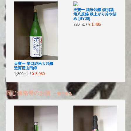
天寶一 純米吟醸 特別栽
培八反錦 秋上がり冷や詰
め [BY30]
720mL /
¥ 1,485
天寶一 辛口純米大吟醸
造賀産山田錦
1,800mL /
¥ 3,960
同じ価格帯のお酒
一覧で見る