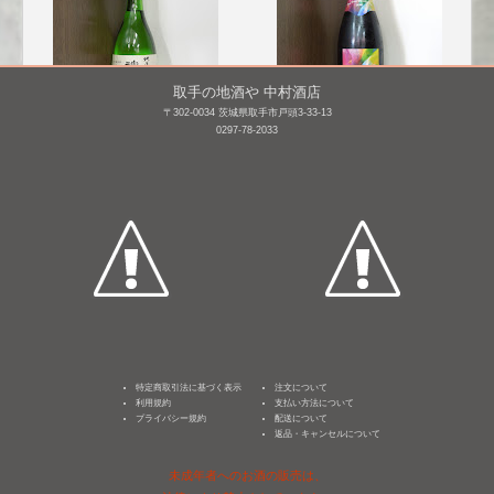
取手の地酒や 中村酒店
〒302-0034 茨城県取手市戸頭3-33-13
0297-78-2033
神亀 純米 上槽中
DATE SEVEN Sparkling
汲 [BY26]
～EpisodeⅡ～ [BY27]
720mL /
¥ 2,409
720mL /
¥ 2,241
特定商取引法に基づく表示
注文について
利用規約
支払い方法について
プライバシー規約
配送について
返品・キャンセルについて
未成年者へのお酒の販売は、