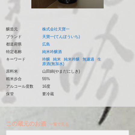
醸造元
株式会社天寶一
ブランド
天寶一(てんぽういち)
都道府県
広島
特定名称
純米吟醸酒
キーワード
吟醸
純米
純米吟醸
無濾過
生
原酒(無加水)
原料米
山田錦(やまだにしき)
精米歩合
55%
アルコール度数
16度
保管
要冷蔵
この蔵元のお酒
一覧で見る