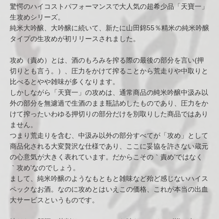
驚愕のハイコストパフォーマンスで大人気の超希少品「天寶一」
生攻めシリーズ。
純米大吟醸、大吟醸に続いて、新たに山田錦55％精米の純米吟醸
タイプの生攻めが初リリースされました。
攻め（責め）とは、酒のもろみを搾る際の最後の部分を言い(押
切りとも言う。）、圧力をかけて搾ることから荒走りや中取りと
比べるとやや雑味が多くなります。
しかしながら「天寶一」の攻めは、通常商品の純米吟醸中汲み以
外の部分を無濾過で生酒のまま瓶詰めしたものであり、圧力をか
けて搾ったいわゆる押切りの部分だけを別取りした商品ではあり
ません。
つまり荒走りを含む、中汲み以外の部分すべてが「攻め」として
商品化される大変贅沢な仕様であり、ここに妥協を許さない蔵元
の心意気が大きく表れています。だからこその｀責め’ではなく
｀攻め’なのでしょう。
まして、純米吟醸のようなもともと雑味など殆ど感じないハイス
ペックなお酒。なのに攻めとはいえこの価格、これが本当の出血
大サービスというものです。