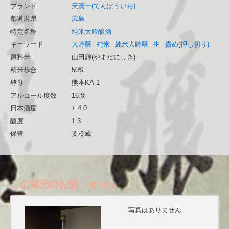
ブランド
天寶一(てんぽういち)
都道府県
広島
特定名称
純米大吟醸酒
キーワード
大吟醸
純米
純米大吟醸
生
責め(押し切り)
原料米
山田錦(やまだにしき)
精米歩合
50%
酵母
熊本KA-1
アルコール度数
16度
日本酒度
+ 4.0
酸度
1.3
保管
要冷蔵
この蔵元のお酒
一覧で見る
写真はありません