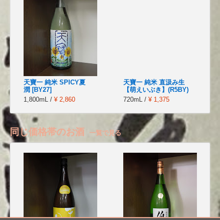
天寶一 純米 SPICY夏
天寶一 純米 直汲み生
潤 [BY27]
【萌えいぶき】(R5BY)
1,800mL /
¥ 2,860
720mL /
¥ 1,375
同じ価格帯のお酒
一覧で見る