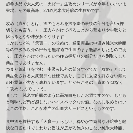
超希少品で大人気の「天寶一」生攻めシリーズが今年もいよいよ
登場。その最高峰、27BY純米大吟醸の生攻めです。
攻め（責め）とは、酒のもろみを搾る際の最後の部分を言い(押
切りとも言う。）、圧力をかけて搾ることから荒走りや中取りと
比べるとやや味が多くなります。
しかしながら「天寶一」の攻めは、通常商品の中汲み純米大吟醸
等の中汲み以外の部分を無濾過で生酒のまま瓶詰めしたものであ
り、圧力をかけて搾ったいわゆる押切りの部分だけを別取りした
商品ではありません。
つまり荒走りを含む、中汲み以外の部分すべてが「攻め」として
商品化される大変贅沢な仕様であり、ここに妥協を許さない蔵元
の心意気が大きく表れています。だからこその｀責め’ではなく
｀攻め’なのでしょう。
まして、純米大吟醸のように高精白をしたお酒ですので、もとも
と雑味など殆ど感じないハイスペックなお酒。なのに攻めとはい
えこの価格、これが本当の出血大サービスというものです。
食中酒を標榜する「天寶一」らしい、穏やかで綺麗な吟醸香と軽
快な口当たりでじわりと旨味が広がる飽きのこない純米大吟醸。