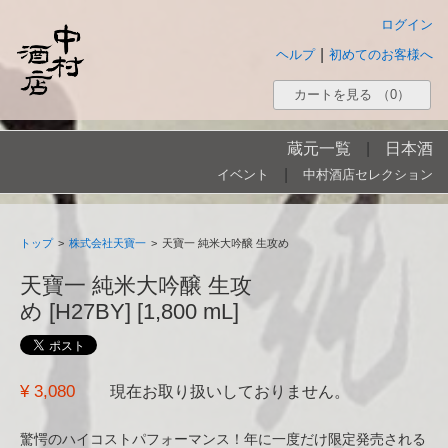
ログイン
|
ヘルプ
初めてのお客様へ
カートを見る
（0）
蔵元一覧
|
日本酒
|
イベント
中村酒店セレクション
トップ
>
株式会社天寶一
>
天寶一 純米大吟醸 生攻め
天寶一 純米大吟醸 生攻
め [H27BY] [1,800 mL]
¥ 3,080
現在お取り扱いしておりません。
驚愕のハイコストパフォーマンス！年に一度だけ限定発売される