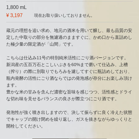
1,800 mL
¥ 3,197
現在お取り扱いしておりません。
蔵元の理想を追い求め、地元の酒米を用いて醸し、最も品質の安
定した中取りの部分を無濾過のまますぐに、かめ口から直詰めし
た極少量の限定酒が「山間」です。
こちらは仕込み11号の特別純米活性にごり酒バージョンです。
新潟産の五百万石とこしいぶきを60%まで磨いて仕込み、上槽
（搾り）の際に別取りでもろみを濾してすぐに瓶詰めしており、
瓶内発酵の活性にごり酒ならではの発泡感が存分にお楽しみ頂け
ます。
豊かな米の甘みを含んだ濃密な旨味を感じつつ、活性感とドライ
な切れ味を見せるバランスの良さが際立つにごり酒です。
発泡性が強く噴き出しますので、決して振らずに良く冷えた状態
でキャップの開け閉めを繰り返し、ガスを抜きながらゆっくりと
開栓してください。