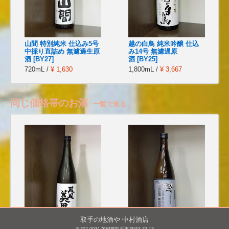
山間 特別純米 仕込み5号
越の白鳥 純米吟醸 仕込
中採り直詰め 無濾過生原
み14号 無濾過原
酒 [BY27]
酒 [BY25]
720mL /
¥ 1,630
1,800mL /
¥ 3,667
同じ価格帯のお酒
一覧で見る
取手の地酒や 中村酒店