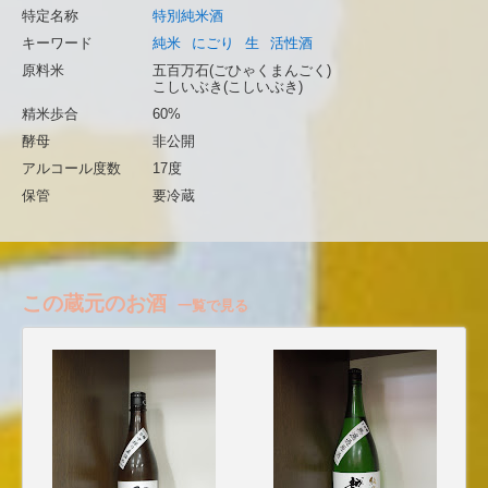
特定名称
特別純米酒
キーワード
純米
にごり
生
活性酒
原料米
五百万石(ごひゃくまんごく)
こしいぶき(こしいぶき)
精米歩合
60%
酵母
非公開
アルコール度数
17度
保管
要冷蔵
この蔵元のお酒
一覧で見る