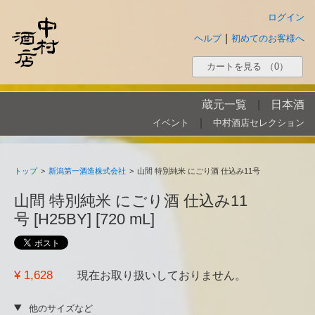
ログイン
|
ヘルプ
初めてのお客様へ
カートを見る
（0）
蔵元一覧
|
日本酒
|
イベント
中村酒店セレクション
トップ
>
新潟第一酒造株式会社
>
山間 特別純米 にごり酒 仕込み11号
山間 特別純米 にごり酒 仕込み11
号 [H25BY] [720 mL]
¥ 1,628
現在お取り扱いしておりません。
他のサイズなど