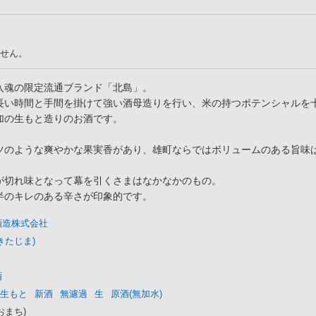
せん。
入魂の限定流通ブランド「北島」。
長い時間と手間を掛けて強い酒母造りを行い、米の持つポテンシャルを
加の生もと造りのお酒です。
ツのような爽やかな果実香があり、雄町ならではボリュームのある旨味
が切れ味となって幕を引くさまはなかなかのもの。
半のキレのある辛さが印象的です。
酒造株式会社
きたじま)
酒
生もと
新酒
無濾過
生
原酒(無加水)
おまち)