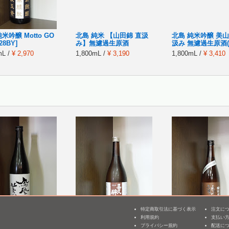
米吟醸 Motto GO
北島 純米 【山田錦 直汲
北島 純米吟醸 美山
28BY]
み】無濾過生原酒
汲み 無濾過生原酒(R
mL /
¥ 2,970
1,800mL /
¥ 3,190
1,800mL /
¥ 3,410
特定商取引法に基づく表示
注文に
利用規約
支払い
3
田 純米吟醸 白判
喜久醉 特別純米
鶴齢 特別純米 山
プライバシー規約
配送に