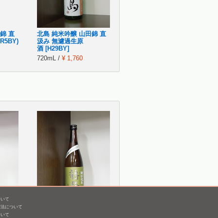
錦 直
北島 純米吟醸 山田錦 直
5BY)
汲み 無濾過生原
酒 [H29BY]
720mL /
¥ 1,760
ついて
方法について
田錦
鶴齢 特別純米 美山錦
ついて