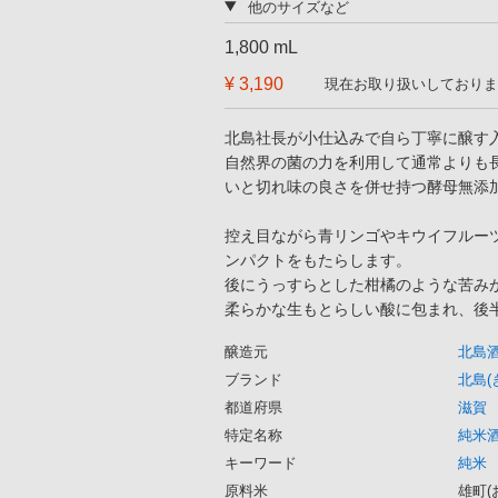
他のサイズなど
1,800 mL
¥ 3,190
現在お取り扱いしておりま
北島社長が小仕込みで自ら丁寧に醸す
自然界の菌の力を利用して通常よりも
いと切れ味の良さを併せ持つ酵母無添
控え目ながら青リンゴやキウイフルー
ンパクトをもたらします。
後にうっすらとした柑橘のような苦み
柔らかな生もとらしい酸に包まれ、後
醸造元
北島
ブランド
北島(
都道府県
滋賀
特定名称
純米
キーワード
純米
原料米
雄町(