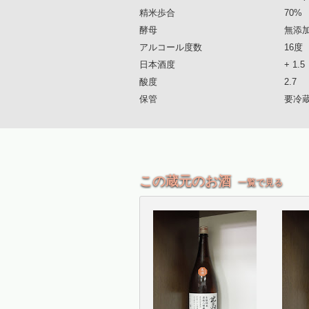
精米歩合
70%
酵母
無添
アルコール度数
16度
日本酒度
+ 1.5
酸度
2.7
保管
要冷
この蔵元のお酒
一覧で見る