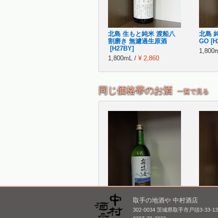
北島 生もと純米 渡船八
北島 純
割磨き 無濾過生原酒
GO [H
[H27BY]
1,800
1,800mL /
¥ 2,860
同じ価格帯のお酒
一覧で見る
取手の地酒や 中村酒店
302-0034 茨城県取手市戸頭3-33-1
霧筑波 特別純米 火入れ
鳳凰美