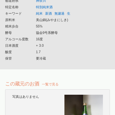
都道府県
神奈川
特定名称
特別純米酒
キーワード
純米
新酒
無濾過
生
原料米
美山錦(みやまにしき)
精米歩合
55%
酵母
協会9号系酵母
アルコール度数
16度
日本酒度
+ 3.0
酸度
1.7
保管
要冷蔵
この蔵元のお酒
一覧で見る
写真はありません