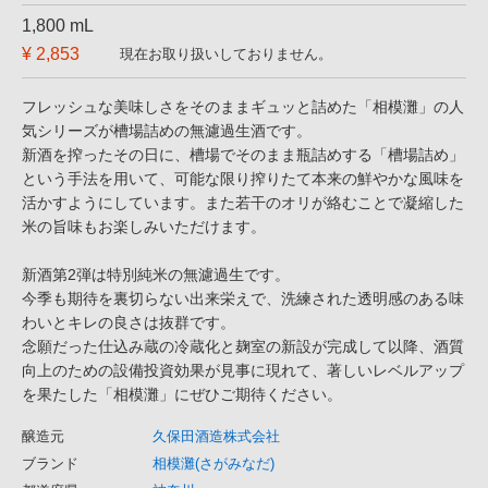
1,800 mL
¥ 2,853
現在お取り扱いしておりません。
フレッシュな美味しさをそのままギュッと詰めた「相模灘」の人
気シリーズが槽場詰めの無濾過生酒です。
新酒を搾ったその日に、槽場でそのまま瓶詰めする「槽場詰め」
という手法を用いて、可能な限り搾りたて本来の鮮やかな風味を
活かすようにしています。また若干のオリが絡むことで凝縮した
米の旨味もお楽しみいただけます。
新酒第2弾は特別純米の無濾過生です。
今季も期待を裏切らない出来栄えで、洗練された透明感のある味
わいとキレの良さは抜群です。
念願だった仕込み蔵の冷蔵化と麹室の新設が完成して以降、酒質
向上のための設備投資効果が見事に現れて、著しいレベルアップ
を果たした「相模灘」にぜひご期待ください。
醸造元
久保田酒造株式会社
ブランド
相模灘(さがみなだ)