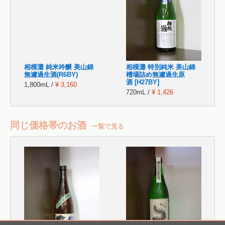
相模灘 純米吟醸 美山錦
相模灘 特別純米 美山錦
無濾過生酒(R6BY)
槽場詰め無濾過生原
酒 [H27BY]
1,800mL /
¥ 3,160
720mL /
¥ 1,426
同じ価格帯のお酒
一覧で見る