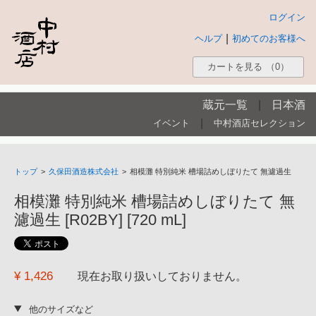
ログイン
|
ヘルプ
初めてのお客様へ
カートを見る
（0）
蔵元一覧
|
日本酒
|
イベント
中村酒店セレクション
トップ
>
久保田酒造株式会社
>
相模灘 特別純米 槽場詰めしぼりたて 無濾過生
相模灘 特別純米 槽場詰めしぼりたて 無
濾過生 [R02BY] [720 mL]
¥ 1,426
現在お取り扱いしておりません。
他のサイズなど