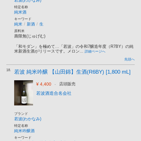
若波(わかなみ)
特定名称
純米酒
キーワード
純米
/
新酒
/
生
原料米
壽限無(じゅげむ)
「和モダン」を極めて…「若波」の令和7醸造年度（R7BY）の純
米新酒生酒がリリースです。メロン...
詳細ページへ
先頭へ
18.
若波 純米吟醸 【山田錦】生酒(R6BY) [1,800 mL]
¥ 4,400
-
店頭販売
若波酒造合名会社
ブランド
若波(わかなみ)
特定名称
純米吟醸酒
キーワード