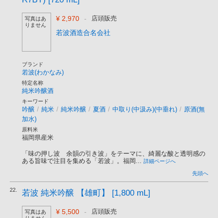
¥ 2,970
-
店頭販売
写真はあ
りません
若波酒造合名会社
ブランド
若波(わかなみ)
特定名称
純米吟醸酒
キーワード
吟醸
/
純米
/
純米吟醸
/
夏酒
/
中取り(中汲み)(中垂れ)
/
原酒(無
加水)
原料米
福岡県産米
「味の押し波 余韻の引き波」をテーマに、綺麗な酸と透明感の
ある旨味で注目を集める「若波」。福岡...
詳細ページへ
先頭へ
22.
若波 純米吟醸 【雄町】 [1,800 mL]
¥ 5,500
-
店頭販売
写真はあ