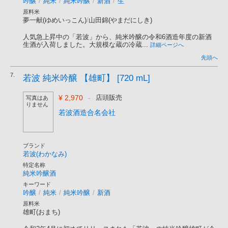
吟醸
/
純米
/
純米吟醸
/
新酒
/
生
原料米
夢一献(ゆめいっこん)
/
山田錦(やまだにしき)
人気急上昇中の「若波」から、純米吟醸の令和6酒造年度の新酒
生酒が入荷しました。大規模な蔵の冷蔵...
詳細ページへ
先頭へ
7.
若波 純米吟醸 【雄町】 [720 mL]
¥ 2,970
-
店頭販売
写真はあ
りません
若波酒造合名会社
ブランド
若波(わかなみ)
特定名称
純米吟醸酒
キーワード
吟醸
/
純米
/
純米吟醸
/
新酒
原料米
雄町(おまち)