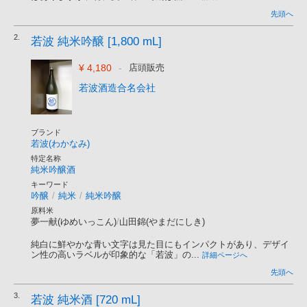
先頭へ
2.
若波 純米吟醸 [1,800 mL]
¥ 4,180
-
店頭販売
若波酒造合名会社
ブランド
若波(わかなみ)
特定名称
純米吟醸酒
キーワード
吟醸
/
純米
/
純米吟醸
原料米
夢一献(ゆめいっこん)
/
山田錦(やまだにしき)
純白に鮮やかな青い文字は見た目にもインパクトがあり、デザイ
ン性の高いラベルが印象的な「若波」の...
詳細ページへ
先頭へ
3.
若波 純米酒 [720 mL]