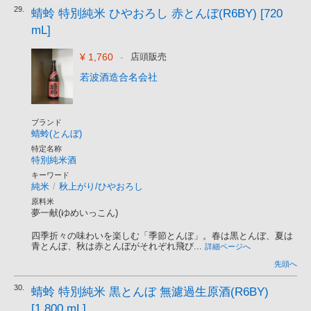
29.
蜻蛉 特別純米 ひやおろし 赤とんぼ(R6BY) [720
mL]
¥ 1,760
-
店頭販売
若波酒造合名会社
ブランド
蜻蛉(とんぼ)
特定名称
特別純米酒
キーワード
純米
/
秋上がり/ひやおろし
原料米
夢一献(ゆめいっこん)
四季折々の味わいを楽しむ「季節とんぼ」。春は黒とんぼ、夏は
青とんぼ、秋は赤とんぼがそれぞれ飛び...
詳細ページへ
先頭へ
30.
蜻蛉 特別純米 黒とんぼ 無濾過生原酒(R6BY)
[1,800 mL]