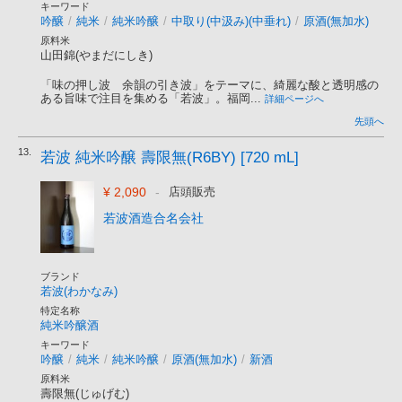
キーワード
吟醸
/
純米
/
純米吟醸
/
中取り(中汲み)(中垂れ)
/
原酒(無加水)
原料米
山田錦(やまだにしき)
「味の押し波 余韻の引き波」をテーマに、綺麗な酸と透明感の
ある旨味で注目を集める「若波」。福岡...
詳細ページへ
先頭へ
13.
若波 純米吟醸 壽限無(R6BY) [720 mL]
¥ 2,090
-
店頭販売
若波酒造合名会社
ブランド
若波(わかなみ)
特定名称
純米吟醸酒
キーワード
吟醸
/
純米
/
純米吟醸
/
原酒(無加水)
/
新酒
原料米
壽限無(じゅげむ)