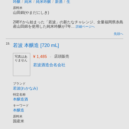
吟醸
/
純米
/
純米吟醸
/
新酒
/
生
原料米
山田錦(やまだにしき)
29BYから始まった「若波」の新たなチャレンジ、全量福岡県糸島
産山田錦を使用した純米吟醸が7年...
詳細ページへ
先頭へ
19.
若波 本醸造 [720 mL]
¥ 1,485
-
店頭販売
写真はあ
りません
若波酒造合名会社
ブランド
若波(わかなみ)
特定名称
本醸造酒
キーワード
本醸造
原料米
国産米