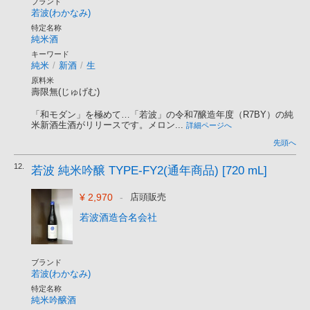
ブランド
若波(わかなみ)
特定名称
純米酒
キーワード
純米
/
新酒
/
生
原料米
壽限無(じゅげむ)
「和モダン」を極めて…「若波」の令和7醸造年度（R7BY）の純
米新酒生酒がリリースです。メロン...
詳細ページへ
先頭へ
12.
若波 純米吟醸 TYPE-FY2(通年商品) [720 mL]
¥ 2,970
-
店頭販売
若波酒造合名会社
ブランド
若波(わかなみ)
特定名称
純米吟醸酒