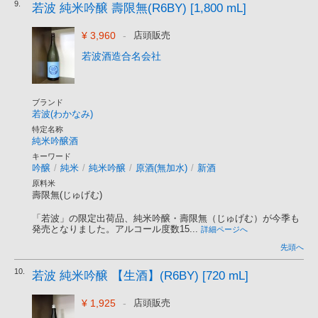
9.
若波 純米吟醸 壽限無(R6BY) [1,800 mL]
¥ 3,960
-
店頭販売
若波酒造合名会社
ブランド
若波(わかなみ)
特定名称
純米吟醸酒
キーワード
吟醸
/
純米
/
純米吟醸
/
原酒(無加水)
/
新酒
原料米
壽限無(じゅげむ)
「若波」の限定出荷品、純米吟醸・壽限無（じゅげむ）が今季も
発売となりました。アルコール度数15...
詳細ページへ
先頭へ
10.
若波 純米吟醸 【生酒】(R6BY) [720 mL]
¥ 1,925
-
店頭販売