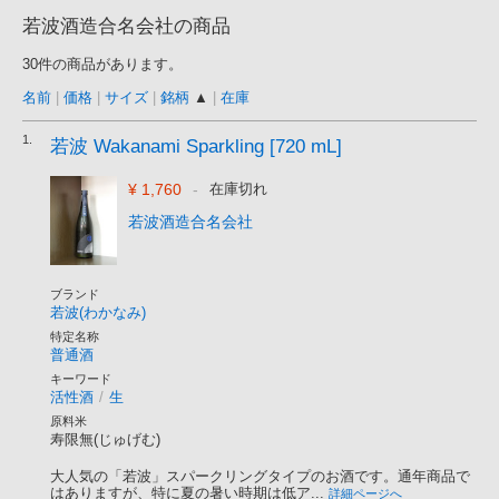
若波酒造合名会社の商品
30件の商品があります。
名前
|
価格
|
サイズ
|
銘柄
▲
|
在庫
1.
若波 Wakanami Sparkling [720 mL]
¥ 1,760
-
在庫切れ
若波酒造合名会社
ブランド
若波(わかなみ)
特定名称
普通酒
キーワード
活性酒
/
生
原料米
寿限無(じゅげむ)
大人気の「若波」スパークリングタイプのお酒です。通年商品で
はありますが、特に夏の暑い時期は低ア...
詳細ページへ