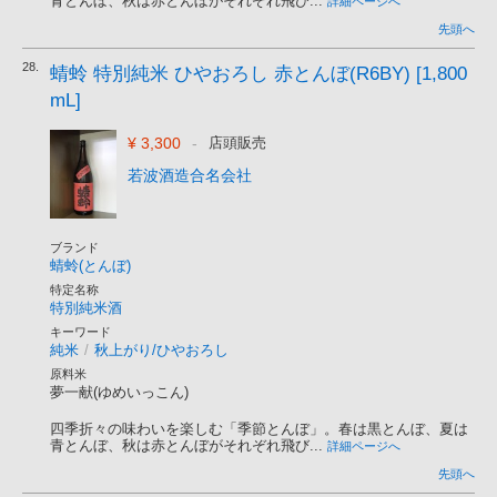
青とんぼ、秋は赤とんぼがそれぞれ飛び...
詳細ページへ
先頭へ
28.
蜻蛉 特別純米 ひやおろし 赤とんぼ(R6BY) [1,800
mL]
¥ 3,300
-
店頭販売
若波酒造合名会社
ブランド
蜻蛉(とんぼ)
特定名称
特別純米酒
キーワード
純米
/
秋上がり/ひやおろし
原料米
夢一献(ゆめいっこん)
四季折々の味わいを楽しむ「季節とんぼ」。春は黒とんぼ、夏は
青とんぼ、秋は赤とんぼがそれぞれ飛び...
詳細ページへ
先頭へ