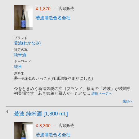
¥ 1,870
-
店頭販売
若波酒造合名会社
ブランド
若波(わかなみ)
特定名称
純米酒
キーワード
純米
原料米
夢一献(ゆめいっこん)
/
山田錦(やまだにしき)
今をときめく新進気鋭の注目ブランド、福岡の「若波」が茨城県
初登場です！若き姉弟と蔵人が一丸とな...
詳細ページへ
先頭へ
4.
若波 純米酒 [1,800 mL]
¥ 3,300
-
店頭販売
若波酒造合名会社