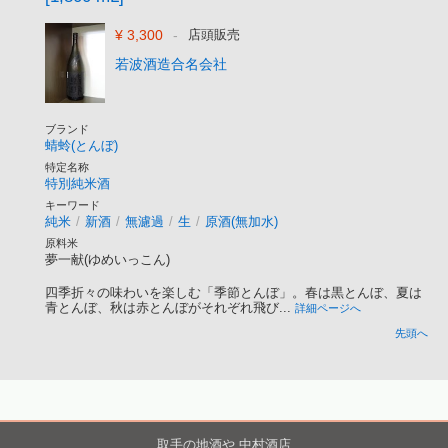
¥ 3,300
-
店頭販売
若波酒造合名会社
ブランド
蜻蛉(とんぼ)
特定名称
特別純米酒
キーワード
純米
/
新酒
/
無濾過
/
生
/
原酒(無加水)
原料米
夢一献(ゆめいっこん)
四季折々の味わいを楽しむ「季節とんぼ」。春は黒とんぼ、夏は
青とんぼ、秋は赤とんぼがそれぞれ飛び...
詳細ページへ
先頭へ
取手の地酒や 中村酒店