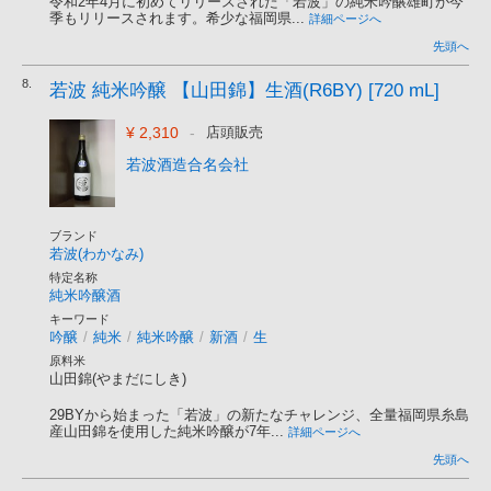
令和2年4月に初めてリリースされた「若波」の純米吟醸雄町が今
季もリリースされます。希少な福岡県...
詳細ページへ
先頭へ
8.
若波 純米吟醸 【山田錦】生酒(R6BY) [720 mL]
¥ 2,310
-
店頭販売
若波酒造合名会社
ブランド
若波(わかなみ)
特定名称
純米吟醸酒
キーワード
吟醸
/
純米
/
純米吟醸
/
新酒
/
生
原料米
山田錦(やまだにしき)
29BYから始まった「若波」の新たなチャレンジ、全量福岡県糸島
産山田錦を使用した純米吟醸が7年...
詳細ページへ
先頭へ