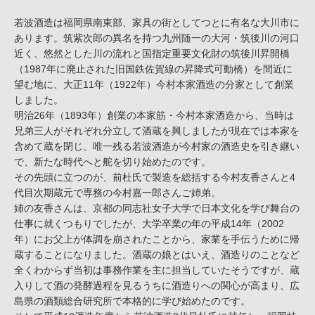
若波酒造は福岡県南東部、家具の街としてつとに有名な大川市に
あります。筑紫次郎の異名を持つ九州随一の大河・筑後川の河口
近く、悠然とした川の流れと国指定重要文化財の筑後川昇開橋
（1987年に廃止された旧国鉄佐賀線の昇降式可動橋）を間近に
望む地に、大正11年（1922年）今村本家酒造の分家として創業
しました。
明治26年（1893年）創業の本家筋・今村本家酒造から、当時は
兄弟三人がそれぞれ分立して酒蔵を興しましたが現在では本家を
含めて蔵を閉じ、唯一残る若波酒造が今村家の酒造史を引き継い
で、新たな時代へと舵を切り始めたのです。
その先頭に立つのが、前杜氏で製造を総括する今村友香さんと4
代目次期蔵元で専務の今村嘉一郎さんご姉弟。
姉の友香さんは、京都の同志社女子大学で日本文化を学び舞台の
仕事に就くつもりでしたが、大学卒業の年の平成14年（2002
年）にお父上が体調を崩されたことから、家業を手伝うために帰
蔵することになりました。酒蔵の娘とはいえ、酒造りのことなど
全くわからず当初は事務作業を主に担当していたそうですが、蔵
入りして酒の発酵過程を見るうちに酒造りへの関心が高まり、広
島県の酒類総合研究所で本格的に学び始めたのです。