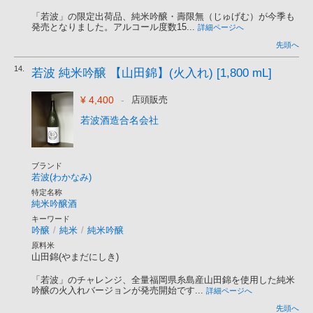
「若波」の限定出荷品、純米吟醸・壽限無（じゅげむ）が今季も
発売となりました。アルコール度数15...
詳細ページへ
先頭へ
14.
若波 純米吟醸 【山田錦】(火入れ) [1,800 mL]
¥ 4,400
-
店頭販売
若波酒造合名会社
ブランド
若波(わかなみ)
特定名称
純米吟醸酒
キーワード
吟醸
/
純米
/
純米吟醸
原料米
山田錦(やまだにしき)
「若波」のチャレンジ、全量福岡県糸島産山田錦を使用した純米
吟醸の火入れバージョンが発売開始です...
詳細ページへ
先頭へ