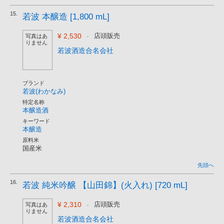
15.
若波 本醸造 [1,800 mL]
¥ 2,530
-
店頭販売
写真はあ
りません
若波酒造合名会社
ブランド
若波(わかなみ)
特定名称
本醸造酒
キーワード
本醸造
原料米
国産米
先頭へ
16.
若波 純米吟醸 【山田錦】(火入れ) [720 mL]
¥ 2,310
-
店頭販売
写真はあ
りません
若波酒造合名会社