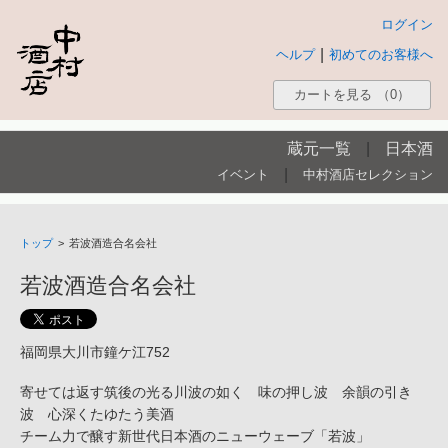
ログイン
|
ヘルプ
初めてのお客様へ
カートを見る
（0）
蔵元一覧
|
日本酒
|
イベント
中村酒店セレクション
トップ
>
若波酒造合名会社
若波酒造合名会社
福岡県大川市鐘ケ江752
寄せては返す筑後の光る川波の如く 味の押し波 余韻の引き
波 心深くたゆたう美酒
チーム力で醸す新世代日本酒のニューウェーブ「若波」