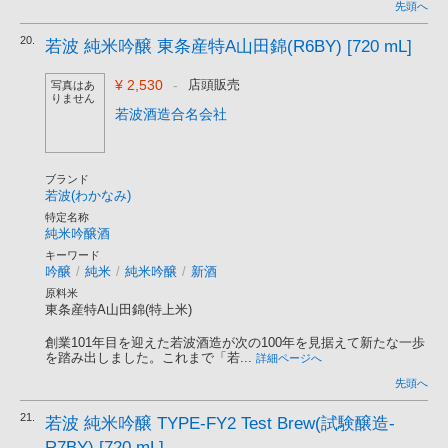
先頭へ
20.
若波 純米吟醸 東条産特A山田錦(R6BY) [720 mL]
¥ 2,530
-
店頭販売
写真はあ
りません
若波酒造合名会社
ブランド
若波(わかなみ)
特定名称
純米吟醸酒
キーワード
吟醸
/
純米
/
純米吟醸
/
新酒
原料米
東条産特A山田錦(特上米)
創業101年目を迎えた若波酒造が次の100年を見据えて新たな一歩
を踏み出しました。これまで「若...
詳細ページへ
先頭へ
21.
若波 純米吟醸 TYPE-FY2 Test Brew(試験醸造-
R7BY) [720 mL]