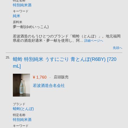
特定名称
特別純米酒
キーワード
純米
原料米
夢一献(ゆめいっこん)
若波酒造のもうひとつのブランド「蜻蛉（とんぼ）」。地元福岡
県産の酒造好適米・夢一献を使用し、阿...
詳細ページへ
先頭へ
25.
蜻蛉 特別純米 うすにごり 青とんぼ(R6BY) [720
mL]
¥ 1,760
-
店頭販売
若波酒造合名会社
ブランド
蜻蛉(とんぼ)
特定名称
特別純米酒
キーワード