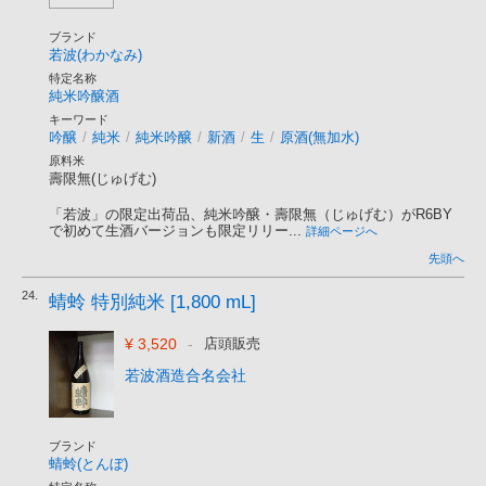
ブランド
若波(わかなみ)
特定名称
純米吟醸酒
キーワード
吟醸
/
純米
/
純米吟醸
/
新酒
/
生
/
原酒(無加水)
原料米
壽限無(じゅげむ)
「若波」の限定出荷品、純米吟醸・壽限無（じゅげむ）がR6BY
で初めて生酒バージョンも限定リリー...
詳細ページへ
先頭へ
24.
蜻蛉 特別純米 [1,800 mL]
¥ 3,520
-
店頭販売
若波酒造合名会社
ブランド
蜻蛉(とんぼ)