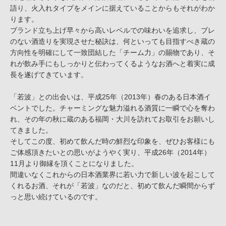
語り、火入れタイプをメインに据えていることからもそれがわか
ります。
ブランド立ち上げ早々から高いレベルでの味わいを追求し、ブレ
のない酒造りを実現させた秘訣は、何といっても目指すべき蔵の
方向性を明確にして一致団結した「チーム力」の賜物であり、そ
れが飲み手にもしっかりと伝わってくるようなお酒へと着実に成
長を遂げてきています。
「若波」との出会いは、平成25年（2013年）春のある日本酒イ
ベントでした。チャーミングな魅力溢れる酒質に一瞬で心を奪わ
れ、その年の秋に蔵のある福岡・大川を訪れてお取引をお願いし
てきました。
そしてこの度、初めて飲んだ時の鮮烈な印象を、ぜひお客様にも
ご体感頂きたいとの思いがようやく実り、平成26年（2014年）
11月より御縁を頂くことになりました。
間違いなくこれからの日本酒業界に若い力で新しい波を起こして
くれるお酒、それが「若波」なのだと、初めて飲んだ瞬間からず
っと思い続けているのです。