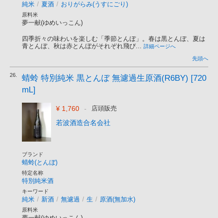
純米
/
夏酒
/
おりがらみ(うすにごり)
原料米
夢一献(ゆめいっこん)
四季折々の味わいを楽しむ「季節とんぼ」。春は黒とんぼ、夏は
青とんぼ、秋は赤とんぼがそれぞれ飛び...
詳細ページへ
先頭へ
26.
蜻蛉 特別純米 黒とんぼ 無濾過生原酒(R6BY) [720
mL]
¥ 1,760
-
店頭販売
若波酒造合名会社
ブランド
蜻蛉(とんぼ)
特定名称
特別純米酒
キーワード
純米
/
新酒
/
無濾過
/
生
/
原酒(無加水)
原料米
夢一献(ゆめいっこん)