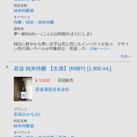
特定名称
純米吟醸酒
キーワード
吟醸
/
純米
/
純米吟醸
原料米
夢一献(ゆめいっこん)
/
山田錦(やまだにしき)
純白に鮮やかな青い文字は見た目にもインパクトがあり、デザイ
ン性の高いラベルが印象的な「若波」の...
詳細ページへ
先頭へ
6.
若波 純米吟醸 【生酒】(R6BY) [1,800 mL]
¥ 3,630
-
店頭販売
若波酒造合名会社
ブランド
若波(わかなみ)
特定名称
純米吟醸酒
キーワード