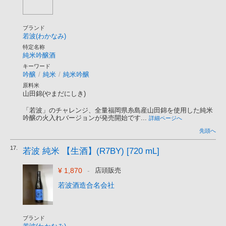
ブランド
若波(わかなみ)
特定名称
純米吟醸酒
キーワード
吟醸
/
純米
/
純米吟醸
原料米
山田錦(やまだにしき)
「若波」のチャレンジ、全量福岡県糸島産山田錦を使用した純米
吟醸の火入れバージョンが発売開始です...
詳細ページへ
先頭へ
17.
若波 純米 【生酒】(R7BY) [720 mL]
¥ 1,870
-
店頭販売
若波酒造合名会社
ブランド