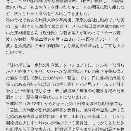
そして平成18酒造年度から若波酒造8代目杜氏に就任し、福岡特
産のいちご「あまおう」を使ったリキュールの開発に取り組むな
ど、次々とヒット商品を生み出してきました。
私の母校でもある駒澤大学を卒業後、東京の会社に勤めていた実
弟・嘉一郎さんも28歳で蔵に戻り、さらに秋田県の酒蔵で働いて
いた庄司隆宏さん（現杜氏）ら若き蔵人が加わって「チーム若
波」が始動、平成22酒造年度（22BY）から既存ブランド「若
波」を酒質設計の全面的刷新により限定流通商品として立ち上げ
たのです。
「味の押し波 余韻の引き波」をコンセプトに、シルキーな滑ら
かさと軽快さがあり、やわらかな果実味とキレの良さを兼ね備え
た酒を目指して醸したのが今の「若波」です。口に含めば綺麗で
張りのある旨味が波頭ように押し寄せたかと思うと、スッと引く
やさしい余韻を感じさせ、若手醸造家の無限の可能性を秘めた美
酒として一躍注目を浴びることになりました。
平成24年（2012年）から始まった第１回福岡県酒類鑑評会でも
「若波」大吟醸が初代県知事賞を受賞し、以降毎年金賞に輝く安
定感のある酒質は賞賛に値します。１杯目から美味しく、しかも
開栓後も少しずつ味わいが伸びていく美質は、しっかりとした原
料処理から丁寧な火入れ、貯酒管理に至るまでの技術の高さを物