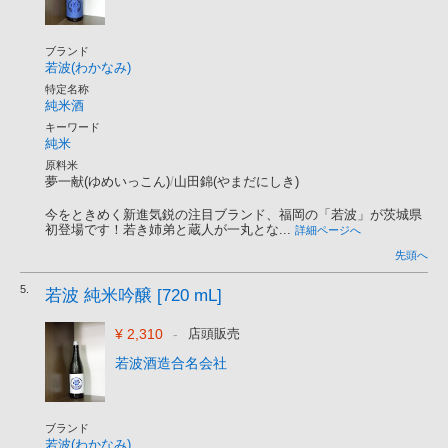
ブランド
若波(わかなみ)
特定名称
純米酒
キーワード
純米
原料米
夢一献(ゆめいっこん)
/
山田錦(やまだにしき)
今をときめく新進気鋭の注目ブランド、福岡の「若波」が茨城県
初登場です！若き姉弟と蔵人が一丸とな...
詳細ページへ
先頭へ
5.
若波 純米吟醸 [720 mL]
¥ 2,310
-
店頭販売
若波酒造合名会社
ブランド
若波(わかなみ)