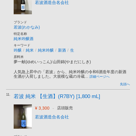
若波酒造合名会社
ブランド
若波(わかなみ)
特定名称
純米吟醸酒
キーワード
吟醸
/
純米
/
純米吟醸
/
新酒
/
生
原料米
夢一献(ゆめいっこん)
/
山田錦(やまだにしき)
人気急上昇中の「若波」から、純米吟醸の令和6酒造年度の新酒
生酒が入荷しました。大規模な蔵の冷蔵...
詳細ページへ
先頭へ
11.
若波 純米 【生酒】(R7BY) [1,800 mL]
¥ 3,300
-
店頭販売
若波酒造合名会社