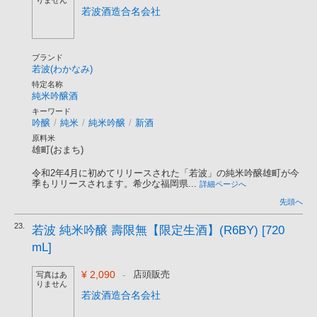
りません
若波酒造合名会社
ブランド
若波(わかなみ)
特定名称
純米吟醸酒
キーワード
吟醸
/
純米
/
純米吟醸
/
新酒
原料米
雄町(おまち)
令和2年4月に初めてリリースされた「若波」の純米吟醸雄町が今
季もリリースされます。希少な福岡県...
詳細ページへ
先頭へ
23.
若波 純米吟醸 壽限無【限定生酒】(R6BY) [720
mL]
¥ 2,090
-
店頭販売
写真はあ
りません
若波酒造合名会社