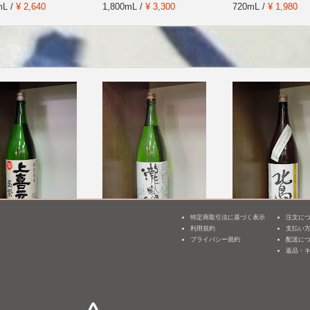
mL /
¥ 2,640
1,800mL /
¥ 3,300
720mL /
¥ 1,980
特定商取引法に基づく表示
注文に
 特別純米 玉栄
瀧自慢 辛口純米 滝水流
北島 純米 玉栄 生
利用規約
支払い
3
(はやせ)
濾過生原酒 [BY25]
プライバシー規約
配送に
mL /
¥ 2,860
返品・
1,800mL /
¥ 2,915
1,800mL /
¥ 2,860