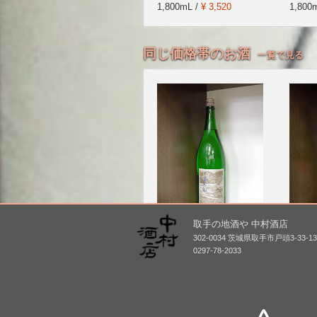
1,800mL /
¥ 3,520
1,800
同じ価格帯のお酒
一覧で見る
取手の地酒や 中村酒店
津島屋外伝 純米酒 der
上喜元
302-0034 茨城県取手市戸頭3-33-1
Vater Rhein 父なるライ
1,800
0297-78-2033
ン 2014winter [BY26]
1,800mL /
¥ 2,640