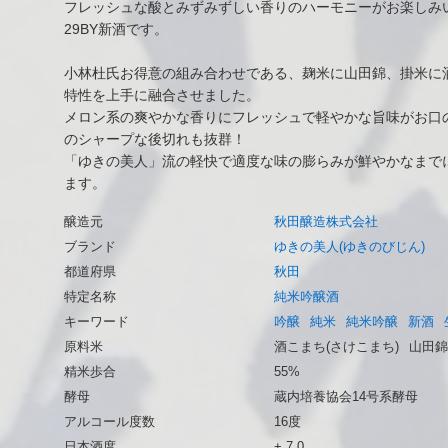
フレッシュな酸とみずみずしい香りのハーモニーがお楽しみ
29BY新酒です。
小林杜氏お得意の組み合わせである、麹米に山田錦、掛米に
特性を上手に融合させました。
メロン系の爽やかな香りにフレッシュで軽やかな旨味がお口
のシャープな後切れも抜群！
「ゆきの美人」流の軽快で適度な味の膨らみが鮮やかなまで
ます。
醸造元
秋田醸造株式会社
ブランド
ゆきの美人(ゆきのびじん)
都道府県
秋田
特定名称
純米吟醸酒
キーワード
吟醸
純米
純米吟醸
新酒
原料米
酒こまち(さけこまち)
山田錦
精米歩合
55%
酵母
蔵内培養協会14号系酵母
アルコール度数
16度
日本酒度
+ 7.0