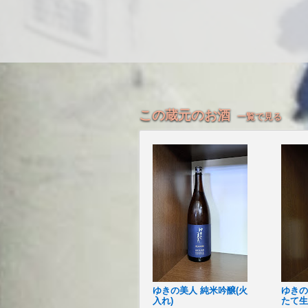
この蔵元のお酒
一覧で見る
ゆきの美人 純米吟醸(火
ゆきの
入れ)
たて生原