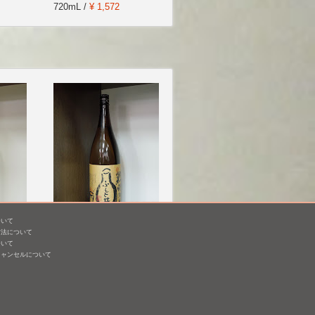
720mL /
¥ 1,572
ついて
もと 無
麓井 熱燗純米
方法について
ついて
1,800mL /
¥ 2,640
キャンセルについて