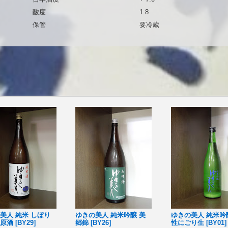
酸度
1.8
保管
要冷蔵
美人 純米 しぼり
ゆきの美人 純米吟醸 美
ゆきの美人 純米吟
酒 [BY29]
郷錦 [BY26]
性にごり生 [BY01]