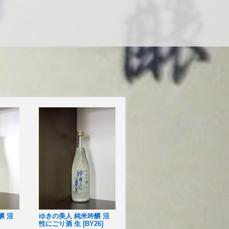
醸 活
ゆきの美人 純米吟醸 活
性にごり酒 生 [BY26]