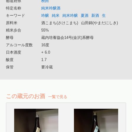
都道府県
秋田
特定名称
純米吟醸酒
キーワード
吟醸
純米
純米吟醸
夏酒
新酒
生
原料米
酒こまち(さけこまち)
山田錦(やまだにしき)
精米歩合
55%
酵母
蔵内培養協会14号(金沢)系酵母
アルコール度数
16度
日本酒度
+ 6.0
酸度
1.7
保管
要冷蔵
この蔵元のお酒
一覧で見る