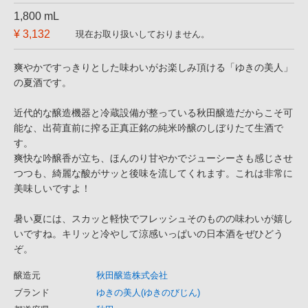
1,800 mL
¥ 3,132
現在お取り扱いしておりません。
爽やかですっきりとした味わいがお楽しみ頂ける「ゆきの美人」
の夏酒です。
近代的な醸造機器と冷蔵設備が整っている秋田醸造だからこそ可
能な、出荷直前に搾る正真正銘の純米吟醸のしぼりたて生酒で
す。
爽快な吟醸香が立ち、ほんのり甘やかでジューシーさも感じさせ
つつも、綺麗な酸がサッと後味を流してくれます。これは非常に
美味しいですよ！
暑い夏には、スカッと軽快でフレッシュそのものの味わいが嬉し
いですね。キリッと冷やして涼感いっぱいの日本酒をぜひどう
ぞ。
醸造元
秋田醸造株式会社
ブランド
ゆきの美人(ゆきのびじん)