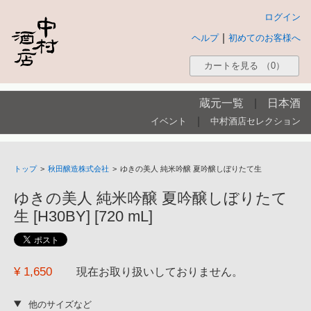
ログイン
|
ヘルプ
初めてのお客様へ
カートを見る
（0）
蔵元一覧
|
日本酒
|
イベント
中村酒店セレクション
トップ
>
秋田醸造株式会社
>
ゆきの美人 純米吟醸 夏吟醸しぼりたて生
ゆきの美人 純米吟醸 夏吟醸しぼりたて
生 [H30BY] [720 mL]
¥ 1,650
現在お取り扱いしておりません。
他のサイズなど