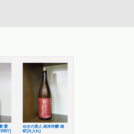
醸 愛
ゆきの美人 純米吟醸 雄
0BY]
町(火入れ)