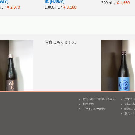
9BY]
生 [H30BY]
720mL /
¥ 1,650
mL /
¥ 2,970
1,800mL /
¥ 3,190
写真はありません
特定商取引法に基づく表示
注文に
伝 純米 the
山間 特別純米酒 仕込み
若波 純米吟醸 壽限
利用規約
支払い
3
t vintage
11号 かめ口直詰め 無濾
無 [H26BY]
プライバシー規約
配送に
[H06BY]
過生原酒 [H25BY]
返品・
720mL /
¥ 1,760
 /
¥ 1,870
720mL /
¥ 1,630