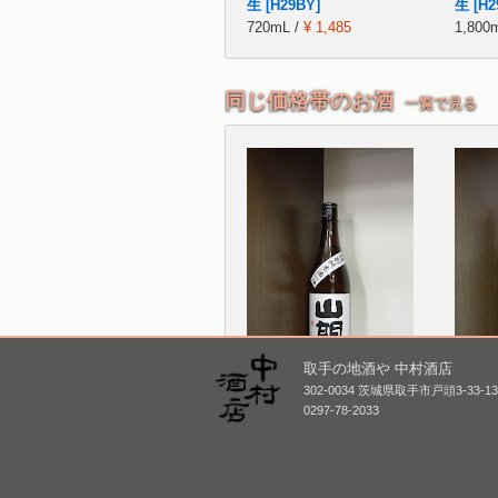
生 [H29BY]
生 [H2
720mL /
¥ 1,485
1,800
同じ価格帯のお酒
一覧で見る
取手の地酒や 中村酒店
山間 特別純米酒 仕込み7
津島屋外
302-0034 茨城県取手市戸頭3-33-1
号 かめ口直詰め 無濾過
ancien
0297-78-2033
生原酒 [H26BY]
1995 
720mL /
¥ 1,628
720mL