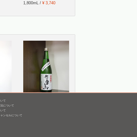
1,800mL /
¥ 3,740
ついて
越の白鳥 純米吟醸 仕込
方法について
み10号 無濾過生原
ついて
酒 [H25BY]
キャンセルについて
720mL /
¥ 1,834