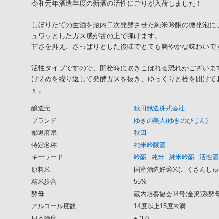
令和元年酒造年度の新酒の活性にごりが入荷しました！
しぼりたての生酒を瓶内二次発酵させた純米吟醸の微発泡に
ュワッとしたガス感が舌の上で弾けます。
甘さを抑え、さっぱりとした後味でとても爽やかな味わいで
活性タイプですので、開栓時に吹きこぼれる恐れがございま
け閉めを繰り返して発酵ガスを抜き、ゆっくりと栓を開けて
す。
醸造元
秋田醸造株式会社
ブランド
ゆきの美人(ゆきのびじん)
都道府県
秋田
特定名称
純米吟醸酒
キーワード
吟醸
純米
純米吟醸
活性酒
原料米
国産酒造好適米(こくさんしゅ
精米歩合
55%
酵母
蔵内培養協会14号(金沢)系酵
アルコール度数
14度以上15度未満
日本酒度
+ 3.0