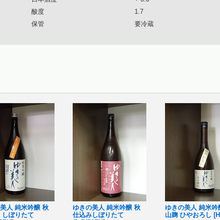
酸度
1.7
保管
要冷蔵
美人 純米吟醸 秋
ゆきの美人 純米吟醸 秋
ゆきの美人 純米吟
 しぼりたて
仕込みしぼりたて
山麹 ひやおろし [H3