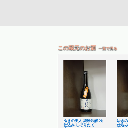
この蔵元のお酒
一覧で見る
ゆきの美人 純米吟醸 秋
ゆきの
仕込み しぼりたて
仕込み