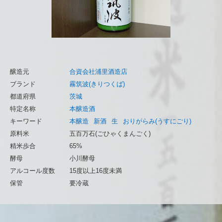
醸造元
合資会社浦里酒造店
ブランド
霧筑波(きりつくば)
都道府県
茨城
特定名称
本醸造酒
キーワード
本醸造
新酒
生
おりがらみ(うすにごり)
原料米
五百万石(ごひゃくまんごく)
精米歩合
65%
酵母
小川酵母
アルコール度数
15度以上16度未満
保管
要冷蔵