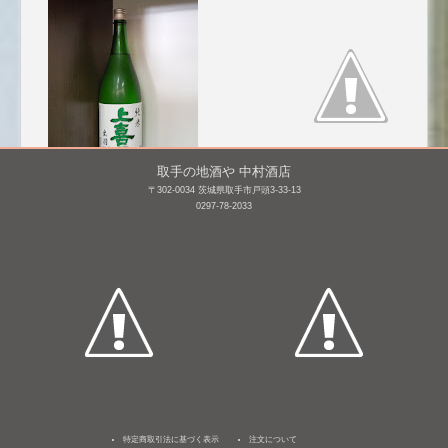
取手の地酒や 中村酒店
〒302-0034 茨城県取手市戸頭3-33-13
上喜元 純米 出羽
笑四季 特別純米 黒ラベ
0297-78-2033
燦々 [BY26]
ル 生原酒 Sensation
Black
1,800mL /
¥ 2,310
1,800mL /
¥ 2,200
特定商取引法に基づく表示
注文について