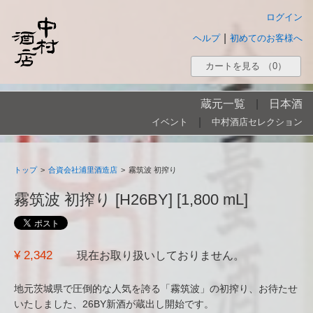
ログイン
|
ヘルプ
初めてのお客様へ
カートを見る
（0）
蔵元一覧
|
日本酒
|
イベント
中村酒店セレクション
トップ
>
合資会社浦里酒造店
>
霧筑波 初搾り
霧筑波 初搾り [H26BY] [1,800 mL]
¥ 2,342
現在お取り扱いしておりません。
地元茨城県で圧倒的な人気を誇る「霧筑波」の初搾り、お待たせ
いたしました、26BY新酒が蔵出し開始です。