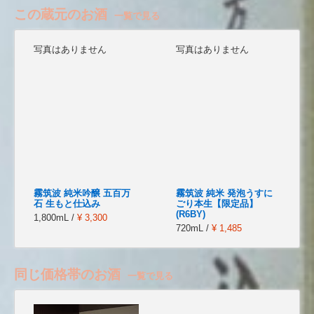
この蔵元のお酒
一覧で見る
写真はありません
写真はありません
霧筑波 純米吟醸 五百万
霧筑波 純米 発泡うすに
石 生もと仕込み
ごり本生【限定品】
(R6BY)
1,800mL /
¥ 3,300
720mL /
¥ 1,485
同じ価格帯のお酒
一覧で見る