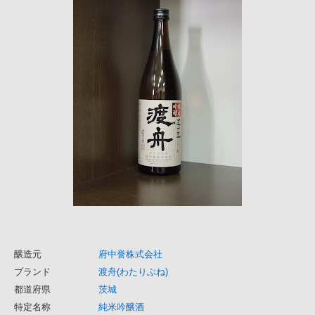
醸造元
府中誉株式会社
ブランド
渡舟(わたりぶね)
都道府県
茨城
特定名称
純米吟醸酒