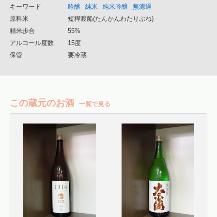
キーワード
吟醸
純米
純米吟醸
無濾過
原料米
短稈渡船(たんかんわたりぶね)
精米歩合
55%
アルコール度数
15度
保管
要冷蔵
この蔵元のお酒
一覧で見る