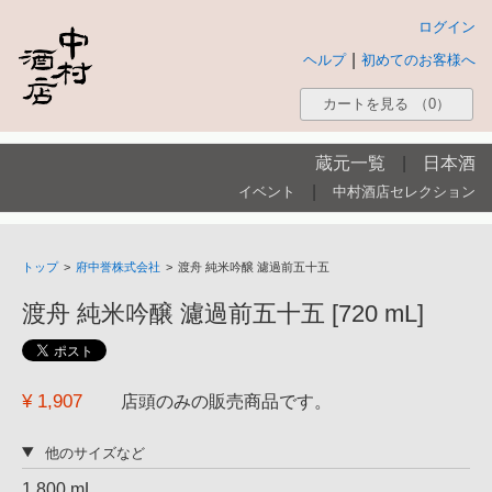
ログイン
|
ヘルプ
初めてのお客様へ
カートを見る
（0）
蔵元一覧
|
日本酒
|
イベント
中村酒店セレクション
トップ
>
府中誉株式会社
>
渡舟 純米吟醸 濾過前五十五
渡舟 純米吟醸 濾過前五十五 [720 mL]
¥ 1,907
店頭のみの販売商品です。
他のサイズなど
1,800 mL