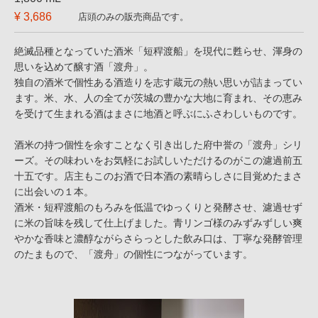
¥ 3,686
店頭のみの販売商品です。
絶滅品種となっていた酒米「短稈渡船」を現代に甦らせ、渾身の
思いを込めて醸す酒「渡舟」。
独自の酒米で個性ある酒造りを志す蔵元の熱い思いが詰まってい
ます。米、水、人の全てが茨城の豊かな大地に育まれ、その恵み
を受けて生まれる酒はまさに地酒と呼ぶにふさわしいものです。
酒米の持つ個性を余すことなく引き出した府中誉の「渡舟」シリ
ーズ。その味わいをお気軽にお試しいただけるのがこの濾過前五
十五です。店主もこのお酒で日本酒の素晴らしさに目覚めたまさ
に出会いの１本。
酒米・短稈渡船のもろみを低温でゆっくりと発酵させ、濾過せず
に米の旨味を残して仕上げました。青リンゴ様のみずみずしい爽
やかな香味と濃醇ながらさらっとした飲み口は、丁寧な発酵管理
のたまもので、「渡舟」の個性につながっています。