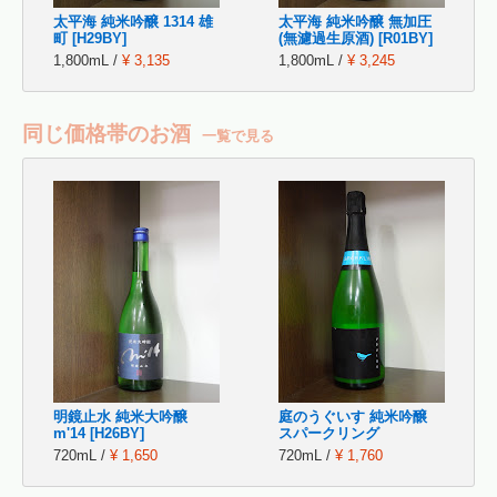
太平海 純米吟醸 1314 雄
太平海 純米吟醸 無加圧
町 [H29BY]
(無濾過生原酒) [R01BY]
1,800mL /
¥ 3,135
1,800mL /
¥ 3,245
同じ価格帯のお酒
一覧で見る
明鏡止水 純米大吟醸
庭のうぐいす 純米吟醸
m'14 [H26BY]
スパークリング
720mL /
¥ 1,650
720mL /
¥ 1,760