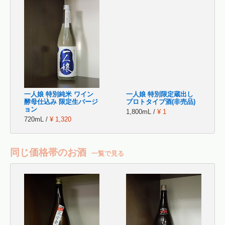
一人娘 特別純米 ワイン
一人娘 特別限定蔵出し
酵母仕込み 限定生バージ
プロトタイプ酒(非売品)
ョン
1,800mL /
¥ 1
720mL /
¥ 1,320
同じ価格帯のお酒
一覧で見る