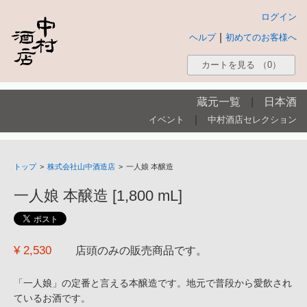
ログイン
|
ヘルプ
初めてのお客様へ
カートを見る
（0）
蔵元一覧
|
日本酒
|
イベント
中村酒店セレクション
トップ
>
株式会社山中酒造店
>
一人娘 本醸造
一人娘 本醸造 [1,800 mL]
¥ 2,530
店頭のみの販売商品です。
「一人娘」の定番と言える本醸造です。地元で普段から愛飲され
ているお酒です。