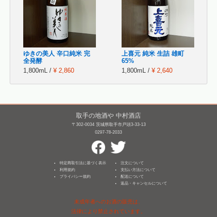
ゆきの美人 辛口純米 完
上喜元 純米 生詰 雄町
全発酵
65%
1,800mL /
¥ 2,860
1,800mL /
¥ 2,640
取手の地酒や 中村酒店
〒302-0034 茨城県取手市戸頭3-33-13
0297-78-2033
特定商取引法に基づく表示
注文について
利用規約
支払い方法について
プライバシー規約
配送について
返品・キャンセルについて
未成年者へのお酒の販売は、
法律により禁止されています。