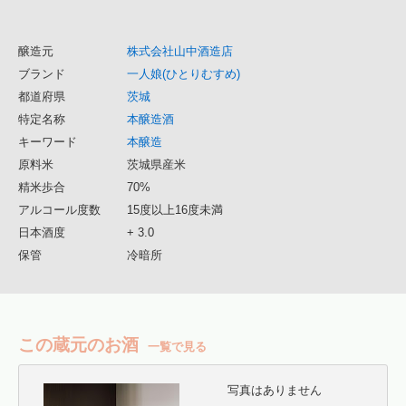
醸造元
株式会社山中酒造店
ブランド
一人娘(ひとりむすめ)
都道府県
茨城
特定名称
本醸造酒
キーワード
本醸造
原料米
茨城県産米
精米歩合
70%
アルコール度数
15度以上16度未満
日本酒度
+ 3.0
保管
冷暗所
この蔵元のお酒
一覧で見る
写真はありません