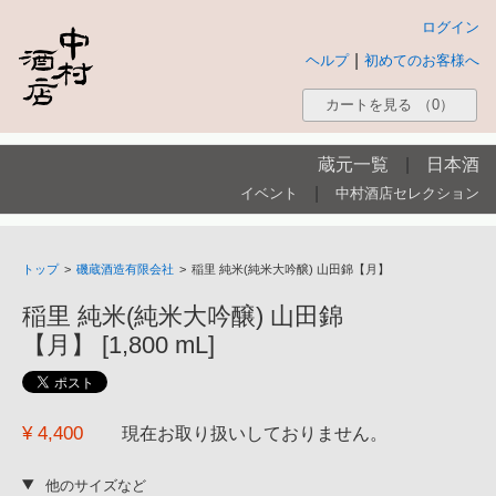
ログイン
|
ヘルプ
初めてのお客様へ
カートを見る
（0）
蔵元一覧
|
日本酒
|
イベント
中村酒店セレクション
トップ
>
磯蔵酒造有限会社
>
稲里 純米(純米大吟醸) 山田錦【月】
稲里 純米(純米大吟醸) 山田錦
【月】 [1,800 mL]
¥ 4,400
現在お取り扱いしておりません。
他のサイズなど