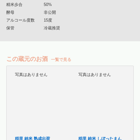
精米歩合
50%
酵母
非公開
アルコール度数
15度
保管
冷蔵推奨
この蔵元のお酒
一覧で見る
写真はありません
写真はありません
稲里 純米 熟成出荷
稲里 純米 しぼったまん