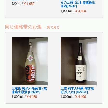
まの出荷【山】無濾過生
720mL /
¥ 1,650
原酒(R6BY)
1,800mL /
¥ 3,960
同じ価格帯のお酒
一覧で見る
三連星 純米大吟醸(赤) 無
正雪 純米大吟醸 備前雄
濾過生原酒 [H26BY]
町(火入れ) [H27BY]
1,800mL /
¥ 4,180
1,800mL /
¥ 4,400