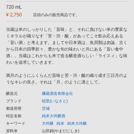
720 mL
¥ 2,750
店頭のみの販売商品です。
当蔵は米のしっかりした「旨味」と、それに負けない米の豊富な
ミネラルが織りなす「苦・渋・酸」があってこそ飲み応えある
「旨い酒」と考えます。ましてや日本酒は、魚貝類は勿論、古く
から日本の四季折々、豊かな旬の味わいと共にある「旨い食中
酒」。当蔵はこれからも米で造る醸造酒らしい「ライスィ」な味
わいを追求していきます。
満月のようにふくらんだ旨味と苦・渋・酸の織り成す三日月のよ
うなキレの良さ。それは「月」のように凛として。
醸造元
磯蔵酒造有限会社
ブランド
稲里(いなさと)
都道府県
茨城
特定名称
純米大吟醸酒
キーワード
大吟醸
純米
純米大吟醸
原料米
山田錦(やまだにしき)