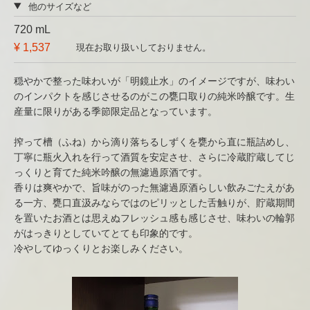
他のサイズなど
720 mL
¥ 1,537
現在お取り扱いしておりません。
穏やかで整った味わいが「明鏡止水」のイメージですが、味わい
のインパクトを感じさせるのがこの甕口取りの純米吟醸です。生
産量に限りがある季節限定品となっています。
搾って槽（ふね）から滴り落ちるしずくを甕から直に瓶詰めし、
丁寧に瓶火入れを行って酒質を安定させ、さらに冷蔵貯蔵してじ
っくりと育てた純米吟醸の無濾過原酒です。
香りは爽やかで、旨味がのった無濾過原酒らしい飲みごたえがあ
る一方、甕口直汲みならではのピリッとした舌触りが、貯蔵期間
を置いたお酒とは思えぬフレッシュ感も感じさせ、味わいの輪郭
がはっきりとしていてとても印象的です。
冷やしてゆっくりとお楽しみください。