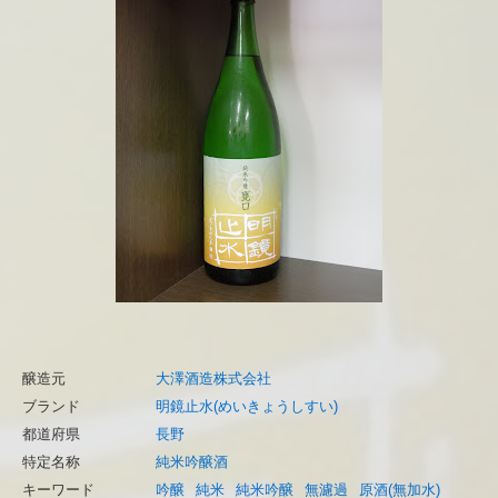
醸造元
大澤酒造株式会社
ブランド
明鏡止水(めいきょうしすい)
都道府県
長野
特定名称
純米吟醸酒
キーワード
吟醸
純米
純米吟醸
無濾過
原酒(無加水)