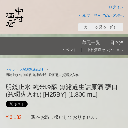
ログイン
|
ヘルプ
初めてのお客様へ
カートを見る
（0）
蔵元一覧
|
日本酒
|
イベント
中村酒店セレクション
トップ
>
大澤酒造株式会社
>
明鏡止水 純米吟醸 無濾過生詰原酒 甕口(瓶燗火入れ)
明鏡止水 純米吟醸 無濾過生詰原酒 甕口
(瓶燗火入れ) [H25BY] [1,800 mL]
¥ 3,132
現在お取り扱いしておりません。