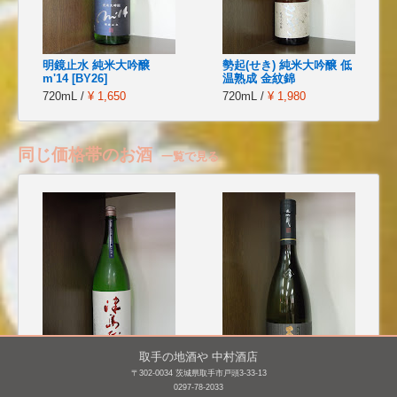
明鏡止水 純米大吟醸
勢起(せき) 純米大吟醸 低
m'14 [BY26]
温熟成 金紋錦
720mL /
¥ 1,650
720mL /
¥ 1,980
同じ価格帯のお酒
一覧で見る
取手の地酒や 中村酒店
〒302-0034 茨城県取手市戸頭3-33-13
津島屋 純米吟醸 信州産
黒龍 大吟醸
0297-78-2033
美山錦 無濾過生原