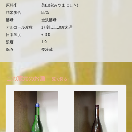
原料米
美山錦(みやまにしき)
精米歩合
55%
酵母
金沢酵母
アルコール度数
17度以上18度未満
日本酒度
+ 3.0
酸度
1.9
保管
要冷蔵
この蔵元のお酒
一覧で見る