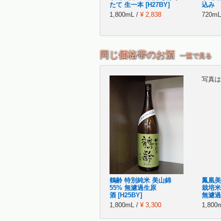
たて 生一本 [H27BY]
込み
1,800mL /
¥ 2,838
720mL
同じ価格帯のお酒
一覧で見る
写真は
鶴齢 特別純米 美山錦
鳳凰美
55% 無濾過生原
栽培米
酒 [H25BY]
無濾過
1,800mL /
¥ 3,300
1,800