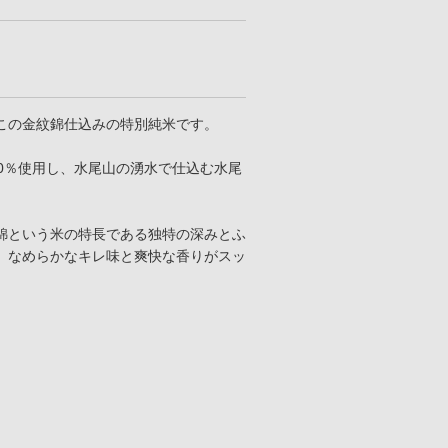
この金紋錦仕込みの特別純米です。
0％使用し、水尾山の湧水で仕込む水尾
錦という米の特長である独特の深みとふ
。なめらかなキレ味と爽快な香りがスッ