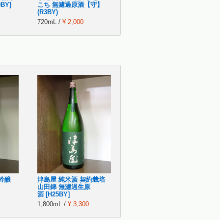
BY]
こち 無濾過原酒【守】
(R3BY)
720mL /
¥ 2,000
吟醸
津島屋 純米酒 契約栽培
山田錦 無濾過生原
酒 [H25BY]
1,800mL /
¥ 3,300