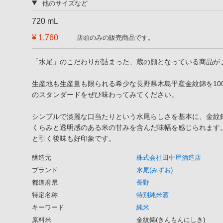
他のサイズなど
720 mL
¥ 1,760
店頭のみの販売商品です。
「水尾」のこだわりが詰まった、蔵の顔となっている商品が
生産地も生産量も限られる希少な長野県木島平産金紋錦を10
のスタンダードをぜひ味わってみてください。
シンプルで淡麗な口当たりという水尾らしさを基本に、金紋
くらみと透明感のある米の甘みを含んだ味幅を感じられます
と引く後味も好印象です。
醸造元
株式会社田中屋酒造店
ブランド
水尾(みずお)
都道府県
長野
特定名称
特別純米酒
キーワード
純米
原料米
金紋錦(きんもんにしき)