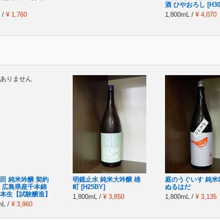
酒 ひやおろし [H30
 /
¥ 1,760
1,800mL /
¥ 4,070
ありません
田 純米吟醸 契約
明鏡止水 純米大吟醸 雄
庭のうぐいす 純米
 広島県産千本錦
町 [H25BY]
ぬるはだ
本生【試験醸造】
1,800mL /
¥ 3,850
1,800mL /
¥ 3,135
mL /
¥ 3,960