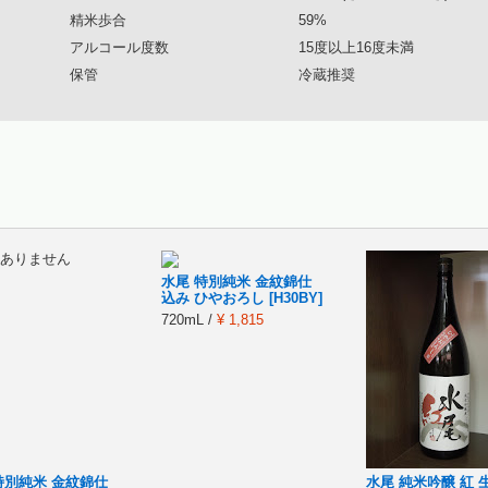
精米歩合
59%
アルコール度数
15度以上16度未満
保管
冷蔵推奨
ありません
水尾 特別純米 金紋錦仕
込み ひやおろし [H30BY]
720mL /
¥ 1,815
特別純米 金紋錦仕
水尾 純米吟醸 紅 