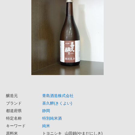
醸造元
青島酒造株式会社
ブランド
喜久醉(きくよい)
都道府県
静岡
特定名称
特別純米酒
キーワード
純米
原料米
トヨニシキ
山田錦(やまだにしき)