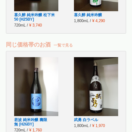
喜久醉 純米吟醸 松下米
喜久醉 純米吟醸
50 [H25BY]
1,800mL /
¥ 4,290
720mL /
¥ 3,740
同じ価格帯のお酒
一覧で見る
若波 純米吟醸 壽限
武勇 白ラベル
無 [H26BY]
1,800mL /
¥ 1,970
720mL /
¥ 1,760