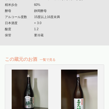
精米歩合
60%
酵母
静岡酵母
アルコール度数
15度以上16度未満
日本酒度
+ 3.0
酸度
1.2
保管
要冷蔵
この蔵元のお酒
一覧で見る