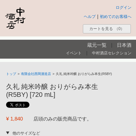
ログイン
|
ヘルプ
初めてのお客様へ
カートを見る
（0）
蔵元一覧
|
日本酒
|
イベント
中村酒店セレクション
トップ
>
有限会社西岡酒造店
>
久礼 純米吟醸 おりがらみ本生(R5BY)
久礼 純米吟醸 おりがらみ本生
(R5BY) [720 mL]
¥ 1,840
店頭のみの販売商品です。
他のサイズなど