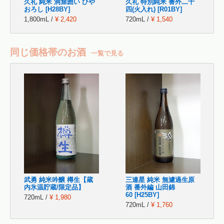
久礼 純米 洞窟囲い ひや
久礼 特別純米 番外二十
おろし [H28BY]
四(火入れ) [R01BY]
1,800mL /
¥ 2,420
720mL /
¥ 1,540
同じ価格帯のお酒
一覧で見る
武勇 純米吟醸 樽生【蔵
三連星 純米 無濾過生原
内氷温貯蔵/限定品】
酒 番外編 山田錦
60 [H25BY]
720mL /
¥ 1,980
720mL /
¥ 1,760