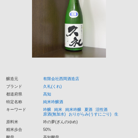
醸造元
有限会社西岡酒造店
ブランド
久礼(くれ)
都道府県
高知
特定名称
純米吟醸酒
キーワード
吟醸
純米
純米吟醸
夏酒
活性酒
原酒(無加水)
おりがらみ(うすにごり)
生
原料米
吟の夢(ぎんのゆめ)
精米歩合
50%
酵母
高知酵母