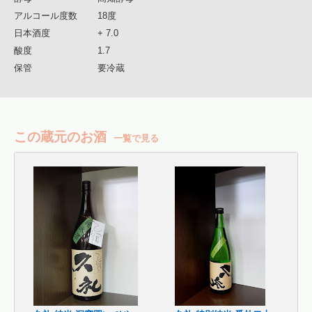
アルコール度数
18度
日本酒度
+ 7.0
酸度
1.7
保管
要冷蔵
この蔵元のお酒
一覧で見る