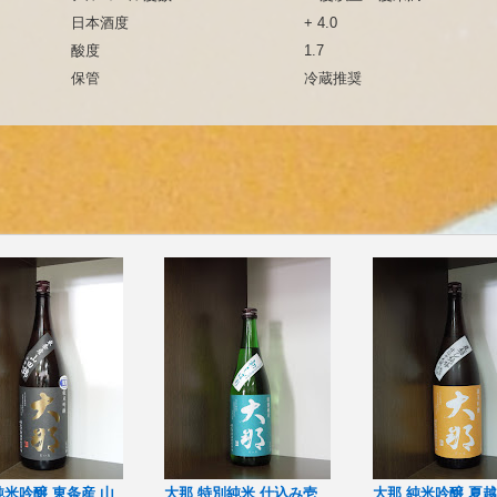
日本酒度
+ 4.0
酸度
1.7
保管
冷蔵推奨
純米吟醸 東条産 山
大那 特別純米 仕込み壱
大那 純米吟醸 夏