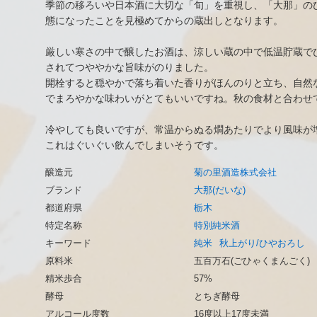
季節の移ろいや日本酒に大切な「旬」を重視し、「大那」の
態になったことを見極めてからの蔵出しとなります。
厳しい寒さの中で醸したお酒は、涼しい蔵の中で低温貯蔵で
されてつややかな旨味がのりました。
開栓すると穏やかで落ち着いた香りがほんのりと立ち、自然
でまろやかな味わいがとてもいいですね。秋の食材と合わせ
冷やしても良いですが、常温からぬる燗あたりでより風味が
これはぐいぐい飲んでしまいそうです。
醸造元
菊の里酒造株式会社
ブランド
大那(だいな)
都道府県
栃木
特定名称
特別純米酒
キーワード
純米
秋上がり/ひやおろし
原料米
五百万石(ごひゃくまんごく)
精米歩合
57%
酵母
とちぎ酵母
アルコール度数
16度以上17度未満