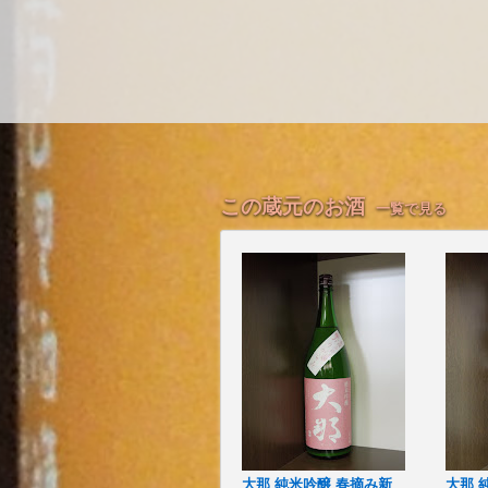
この蔵元のお酒
一覧で見る
大那 純米吟醸 春摘み新
大那 