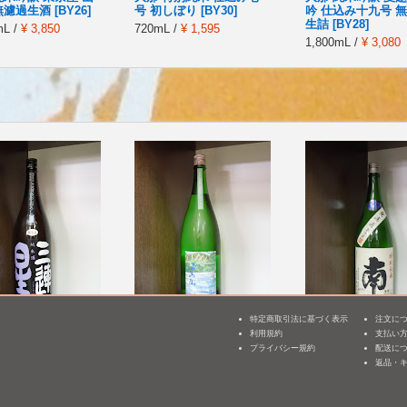
濾過生酒 [BY26]
号 初しぼり [BY30]
吟 仕込み十九号 
生詰 [BY28]
mL /
¥ 3,850
720mL /
¥ 1,595
1,800mL /
¥ 3,080
特定商取引法に基づく表示
注文に
 純米(黒) 瓶火入れ
津島屋外伝 純米酒 der
南 特別純米 無濾
利用規約
支払い
3
し [BY26]
Vater Rhein(父なるライ
酒 [BY26]
プライバシー規約
配送に
ン)2014summer [BY25]
返品・
mL /
¥ 2,970
1,800mL /
¥ 2,994
1,800mL /
¥ 2,640