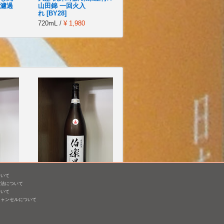
無濾過
山田錦 一回火入
れ [BY28]
720mL /
¥ 1,980
ついて
過生原
伯楽星 特別純米 冷
方法について
卸 [BY25]
ついて
キャンセルについて
1,800mL /
¥ 2,750