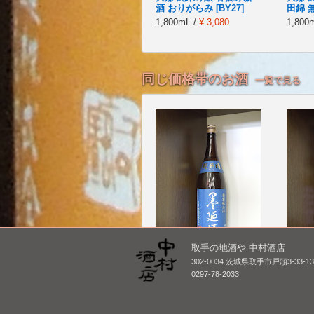
酒 おりがらみ [BY27]
田錦 無
1,800mL /
¥ 3,080
1,800
同じ価格帯のお酒
一覧で見る
取手の地酒や 中村酒店
墨廼江 特別純米
三連星
302-0034 茨城県取手市戸頭3-33-1
ひやおろ
1,800mL /
¥ 2,750
0297-78-2033
1,800