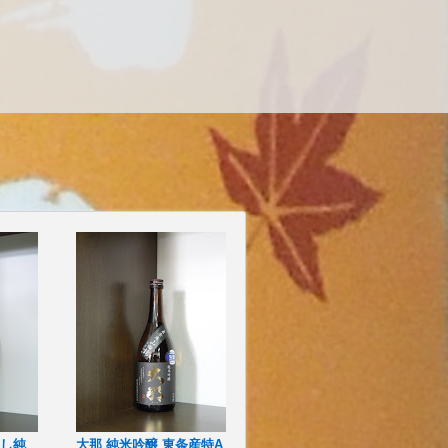
越し純
大那 純米吟醸 東条産特A