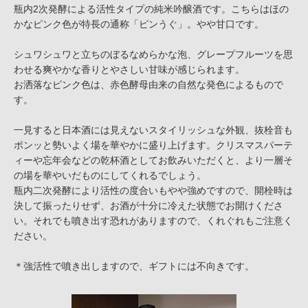
瓶内2次発酵による活性タイプの純米吟醸酒です。こちらはほの
かなピンク色が特長の通称「ピンうぐ」。やや甘口です。
シュワシュワと立ちのぼるなめらかな泡、グレープフルーツを思
わせる爽やかな香りとやさしい甘味が感じられます。
お洒落なピンク色は、赤色酵母由来の自然な発色によるもので
す。
一見すると日本酒には見えないスタイリッシュな外観、抜栓音も
ポンッと勢いよく場を華やかに盛り上げます。クリスマスパーテ
ィーや忘年会などの乾杯酒としてお飲みいただくと、より一層そ
の場を華やいだものにしてくれるでしょう。
瓶内二次発酵により活性の度合いもやや強めですので、開栓時は
決して振ったりせず、お酒が十分に冷えた状態でお開けくださ
い。それでも噴き出す恐れがありますので、くれぐれもご注意く
ださい。
＊強活性で噴き出しますので、ギフトには不向きです。