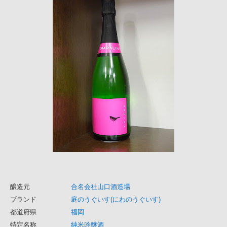
醸造元
合名会社山口酒造場
ブランド
庭のうぐいす(にわのうぐいす)
都道府県
福岡
特定名称
純米吟醸酒