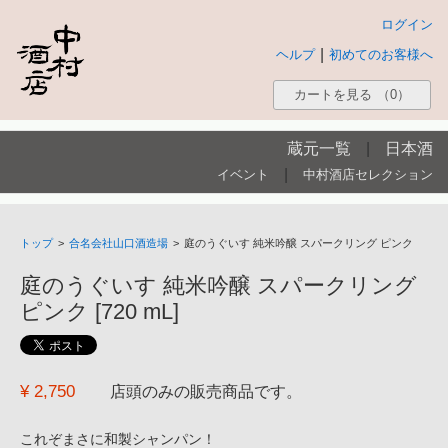
ログイン
|
ヘルプ
初めてのお客様へ
カートを見る
（0）
蔵元一覧
|
日本酒
|
イベント
中村酒店セレクション
トップ
>
合名会社山口酒造場
>
庭のうぐいす 純米吟醸 スパークリング ピンク
庭のうぐいす 純米吟醸 スパークリング
ピンク [720 mL]
¥ 2,750
店頭のみの販売商品です。
これぞまさに和製シャンパン！