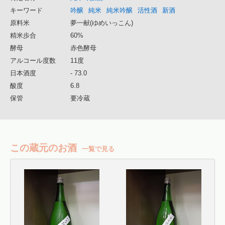
キーワード
吟醸
純米
純米吟醸
活性酒
新酒
原料米
夢一献(ゆめいっこん)
精米歩合
60%
酵母
赤色酵母
アルコール度数
11度
日本酒度
- 73.0
酸度
6.8
保管
要冷蔵
この蔵元のお酒
一覧で見る