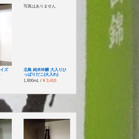
写真はありません
コイズ
北島 純米吟醸 大入りひ
e
っぱりだこ(火入れ)
1,800mL /
¥ 3,410