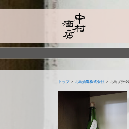
トップ
>
北島酒造株式会社
>
北島 純米