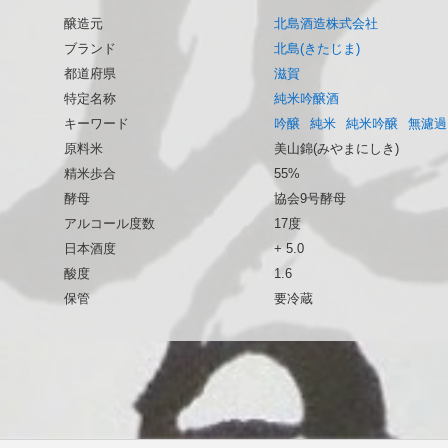
醸造元
北島酒造株式会社
ブランド
北島(きたじま)
都道府県
滋賀
特定名称
純米吟醸酒
キーワード
吟醸
純米
純米吟醸
無濾過
原料米
美山錦(みやまにしき)
精米歩合
55%
酵母
協会9号酵母
アルコール度数
17度
日本酒度
+ 5.0
酸度
1.6
保管
要冷蔵