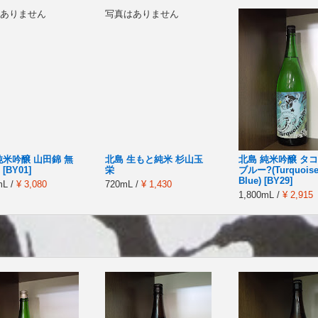
ありません
写真はありません
純米吟醸 山田錦 無
北島 生もと純米 杉山玉
北島 純米吟醸 タ
[BY01]
栄
ブルー?(Turquois
Blue) [BY29]
mL /
¥ 3,080
720mL /
¥ 1,430
1,800mL /
¥ 2,915