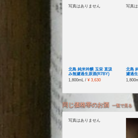
写真はありません
写真は
北島 純米吟醸 玉栄 直汲
北島 
み無濾過生原酒(R7BY)
濾過生 
1,800mL /
¥ 3,630
1,800
同じ価格帯のお酒
一覧で見る
写真はありません