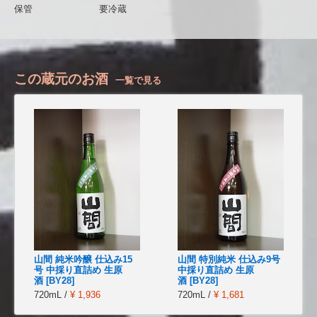
保管
要冷蔵
この蔵元のお酒
一覧で見る
山間 純米吟醸 仕込み15
山間 特別純米 仕込み9号
号 中採り直詰め 生原
中採り直詰め 生原
酒 [BY28]
酒 [BY28]
720mL /
¥ 1,936
720mL /
¥ 1,681