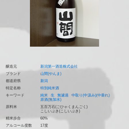
醸造元
新潟第一酒造株式会社
ブランド
山間(やんま)
都道府県
新潟
特定名称
特別純米酒
キーワード
純米
生
無濾過
中取り(中汲み)(中垂れ)
原酒(無加水)
原料米
五百万石(ごひゃくまんごく)
こしいぶき(こしいぶき)
精米歩合
60%
アルコール度数
17度