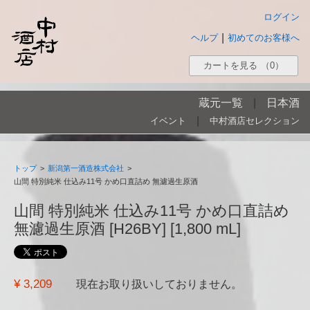
ログイン
|
ヘルプ
初めてのお客様へ
カートを見る
（0）
蔵元一覧
|
日本酒
|
イベント
中村酒店セレクション
トップ
>
新潟第一酒造株式会社
>
山間 特別純米 仕込み11号 かめ口直詰め 無濾過生原酒
山間 特別純米 仕込み11号 かめ口直詰め
無濾過生原酒 [H26BY] [1,800 mL]
¥ 3,209
現在お取り扱いしておりません。