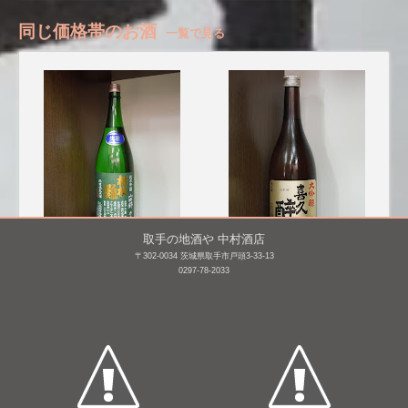
同じ価格帯のお酒
一覧で見る
取手の地酒や 中村酒店
〒302-0034 茨城県取手市戸頭3-33-13
相模灘 純米吟醸 山田錦
喜久醉 大吟醸
0297-78-2033
相場詰め無濾過生原
720mL /
¥ 3,300
酒 [BY25]
1,800mL /
¥ 3,769