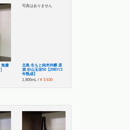
写真はありません
 無濾
北島 生もと純米吟醸 原
]
酒 杉山玉栄50【29BY/3
年熟成】
1,800mL /
¥ 3,630