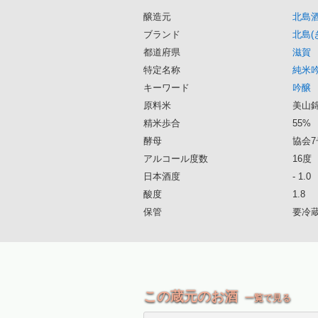
醸造元
北島
ブランド
北島(
都道府県
滋賀
特定名称
純米
キーワード
吟醸
原料米
美山錦
精米歩合
55%
酵母
協会7
アルコール度数
16度
日本酒度
- 1.0
酸度
1.8
保管
要冷
この蔵元のお酒
一覧で見る