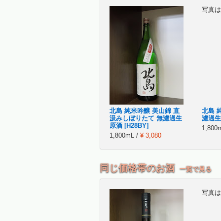
写真は
北島 純米吟醸 美山錦 直
北島 
汲みしぼりたて 無濾過生
濾過生 
原酒 [H28BY]
1,800
1,800mL /
¥ 3,080
同じ価格帯のお酒
一覧で見る
写真は