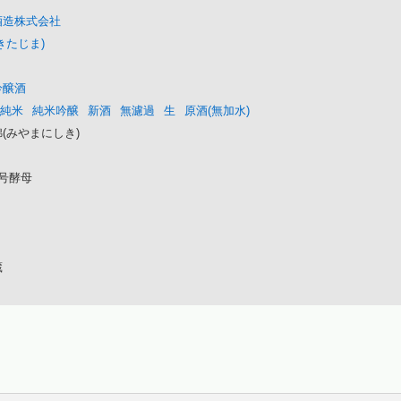
酒造株式会社
きたじま)
吟醸酒
純米
純米吟醸
新酒
無濾過
生
原酒(無加水)
(みやまにしき)
号酵母
蔵