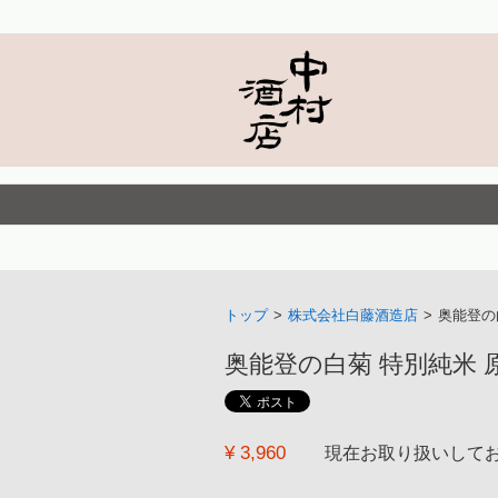
トップ
>
株式会社白藤酒造店
>
奥能登の白
奥能登の白菊 特別純米 原酒 
¥ 3,960
現在お取り扱いして