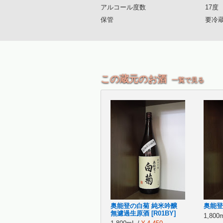
アルコール度数
17度
保管
要冷
この蔵元のお酒
一覧で見る
奥能登の白菊 純米吟醸
奥能登
無濾過生原酒 [R01BY]
1,800