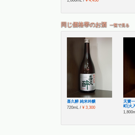
1,800mL /
¥ 4,450
同じ価格帯のお酒
一覧で見る
喜久醉 純米吟醸
天寶一
町(火
720mL /
¥ 3,300
1,800