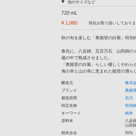
他のサイズなど
720 mL
¥ 1,980
現在お取り扱いしておりま
秋の旬を楽しむ「奥能登の白菊」特別
春先に、八反錦、五百万石、山田錦の
蔵の中で熟成させました。
「奥能登の白菊」らしい優しくやわら
海の幸と山の幸に恵まれた能登の酒ら
醸造元
株式
ブランド
奥能登
都道府県
石川
特定名称
特別
キーワード
純米
原料米
八反錦
山田錦
精米歩合
55%