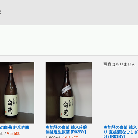
蔵
写真はありません
の白菊 純米吟醸
奥能登の白菊 純米吟醸
奥能登の白菊 純米
無濾過生原酒 [R02BY]
り 夏越酒(なごしざ
mL /
¥ 5,500
け) [R01BY]