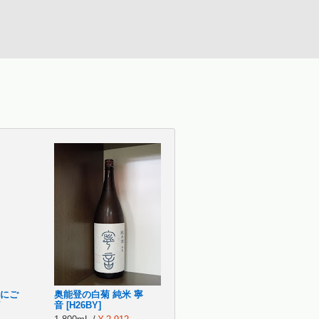
 にご
奥能登の白菊 純米 寧
音 [H26BY]