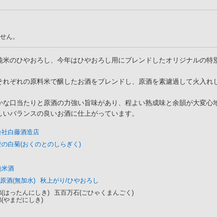
せん。
純米のひやおろし、今年はひやおろし用にブレンドしたオリジナルの特
それぞれの原料米で醸したお酒をブレンドし、原酒を素濾過して火入れ
かな口当たりと原酒の力強い旨味があり、程よい熟成味と余韻が大変心
しいバランスの良いお酒に仕上がっています。
会社白藤酒造店
の白菊(おくのとのしらぎく)
純米酒
原酒(無加水)
秋上がり/ひやおろし
(はったんにしき)
五百万石(ごひゃくまんごく)
(やまだにしき)