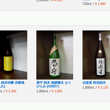
1,800mL /
¥ 4,455
720mL /
¥ 1,680
 純米吟醸 赤磐雄
屋守 純米 無調整生 おり
伯楽星 特別純米
入れ)
がらみ [H26BY]
1,800mL /
¥ 3,135
mL /
¥ 3,300
1,800mL /
¥ 3,065