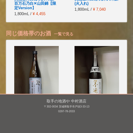
百万石乃白✕山田錦【限
(火入れ)
定Version】
1,800mL /
¥ 7,040
1,800mL /
¥ 4,455
同じ価格帯のお酒
一覧で見る
取手の地酒や 中村酒店
〒302-0034 茨城県取手市戸頭3-33-13
三連星 純米吟醸 無濾過
墨廼江 純米吟醸 山田錦
0297-78-2033
生原酒 番外編 吟吹雪
1,800mL /
¥ 3,300
55 [BY25]
1,800mL /
¥ 3,520