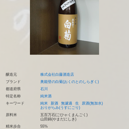
醸造元
株式会社白藤酒造店
ブランド
奥能登の白菊(おくのとのしらぎく)
都道府県
石川
特定名称
純米酒
キーワード
純米
新酒
無濾過
生
原酒(無加水)
おりがらみ(うすにごり)
原料米
五百万石(ごひゃくまんごく)
山田錦(やまだにしき)
精米歩合
55%