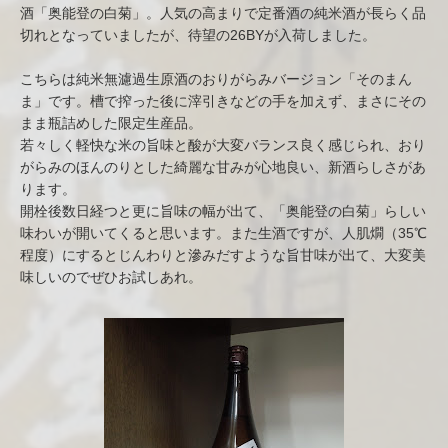
酒「奥能登の白菊」。人気の高まりで定番酒の純米酒が長らく品
切れとなっていましたが、待望の26BYが入荷しました。
こちらは純米無濾過生原酒のおりがらみバージョン「そのまん
ま」です。槽で搾った後に滓引きなどの手を加えず、まさにその
まま瓶詰めした限定生産品。
若々しく軽快な米の旨味と酸が大変バランス良く感じられ、おり
がらみのほんのりとした綺麗な甘みが心地良い、新酒らしさがあ
ります。
開栓後数日経つと更に旨味の幅が出て、「奥能登の白菊」らしい
味わいが開いてくると思います。また生酒ですが、人肌燗（35℃
程度）にするとじんわりと滲みだすような旨甘味が出て、大変美
味しいのでぜひお試しあれ。