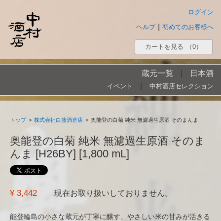
ログイン
|
ヘルプ
初めてのお客様へ
カートを見る
（0）
蔵元一覧
|
日本酒
|
イベント
中村酒店セレクション
トップ
>
株式会社白藤酒造店
>
奥能登の白菊 純米 無濾過生原酒 そのまんま
奥能登の白菊 純米 無濾過生原酒 そのま
んま [H26BY] [1,800 mL]
¥ 3,442
現在お取り扱いしておりません。
能登輪島の小さな蔵元が丁寧に醸す、やさしい米の甘みが活きる